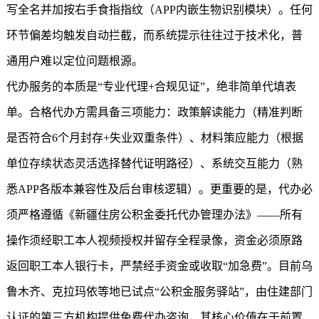
写全名并加按右手食指指纹（APP内嵌生物识别模块）。任何
环节偏差均触发自动拦截，而系统提示往往过于技术化，普
通用户难以定位问题根源。
代办服务的本质是“专业代理+合规见证”，绝非简单代填表
单。合格代办方需具备三项能力：政策解读能力（精准判断
是否符合6个月封存+失业双重条件）、材料策应能力（根据
单位存续状态灵活选择替代证明路径）、系统交互能力（熟
悉APP各版本兼容性及后台审核逻辑）。更重要的是，代办必
须严格遵循《
新疆住房公积金
委托代办管理办法》——所有
操作须经职工本人视频授权并留存全程录像，资金必须原路
返回职工本人银行卡，严禁经手资金或收取“加急费”。目前乌
鲁木齐、克拉玛依等地已试点“公积金服务驿站”，由住建部门
认证的第三方机构提供免费代办咨询，其核心价值在于前置