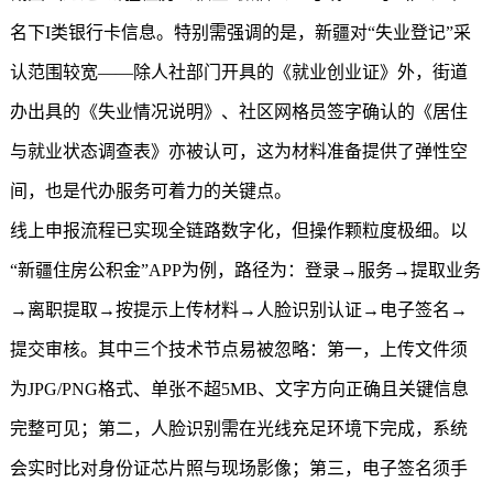
名下I类银行卡信息。特别需强调的是，新疆对“失业登记”采
认范围较宽——除人社部门开具的《就业创业证》外，街道
办出具的《失业情况说明》、社区网格员签字确认的《居住
与就业状态调查表》亦被认可，这为材料准备提供了弹性空
间，也是代办服务可着力的关键点。
线上申报流程已实现全链路数字化，但操作颗粒度极细。以
“
新疆住房公积金
”APP为例，路径为：登录→服务→提取业务
→离职提取→按提示上传材料→人脸识别认证→电子签名→
提交审核。其中三个技术节点易被忽略：第一，上传文件须
为JPG/PNG格式、单张不超5MB、文字方向正确且关键信息
完整可见；第二，人脸识别需在光线充足环境下完成，系统
会实时比对身份证芯片照与现场影像；第三，电子签名须手