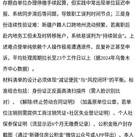
存期自单位办理停缴手续起算，但实践中常出现单位延迟申
报、系统同步滞后等问题，导致职工误判时间节点；三是身
份连续性验证难：新疆户籍人口跨地州流动频繁，若离职后
赴内地务工但未及时转移账户，系统易误判为“持续就业”。上
述难点使单纯依赖个人操作极易遭遇退件、反复补正甚至申
诉，平均处理周期拉长至23个工作日以上（据2024年乌鲁木
齐中心数据）。
材料清单的设计必须体现“减证便民”与“风控闭环”的平衡。标
准组合包括：身份证正反面高清扫描件（需人脸识别比
对）、《解除/终止劳动合同证明》（加盖原单位公章，若单
位注销则需提供工商注销凭证+社区失业登记证明）、个人社
保参保证明（须显示近6个月无缴费记录）、公积金账户封存
截图（通过“
新疆住房公积金
”微信公众号或APP导出）、本人