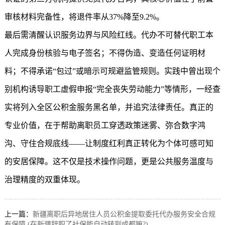
审核材料完备性，将退件率从37%降至9.2%。
最后需清醒认识服务边界与风险红线。代办不可替代职工本
人完成身份核验与电子签名；不得伪造、变造任何证明材
料；不得承诺“包过”或暗示可规避监管规则。实践中曾出现个
别机构诱导职工虚假申报“完全丧失劳动能力”等情形，一经查
实将列入全区公积金服务黑名单，并追究法律责任。真正的
专业价值，在于帮助离职员工穿透政策迷雾、弥合数字鸿
沟、守住合规底线——让制度红利真正转化为个体可感可知
的安居保障。这不仅是技术操作问题，更是公共服务温度与
治理精度的双重体现。
上一篇：
新疆离职后异地居住人员公积金提取委托代办服务安全合规
有保障 (在新疆辞职了社保能自动转到成都嘛?)