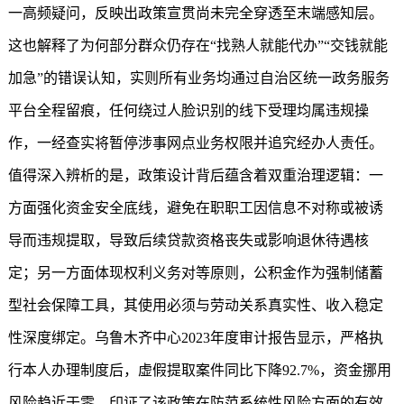
一高频疑问，反映出政策宣贯尚未完全穿透至末端感知层。
这也解释了为何部分群众仍存在“找熟人就能代办”“交钱就能
加急”的错误认知，实则所有业务均通过自治区统一政务服务
平台全程留痕，任何绕过人脸识别的线下受理均属违规操
作，一经查实将暂停涉事网点业务权限并追究经办人责任。
值得深入辨析的是，政策设计背后蕴含着双重治理逻辑：一
方面强化资金安全底线，避免在职职工因信息不对称或被诱
导而违规提取，导致后续贷款资格丧失或影响退休待遇核
定；另一方面体现权利义务对等原则，公积金作为强制储蓄
型社会保障工具，其使用必须与劳动关系真实性、收入稳定
性深度绑定。乌鲁木齐中心2023年度审计报告显示，严格执
行本人办理制度后，虚假提取案件同比下降92.7%，资金挪用
风险趋近于零，印证了该政策在防范系统性风险方面的有效