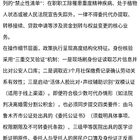
列的“禁止性清单”：在职职工除罹患重度精神疾病、处于植物
人状态或被人民法院宣告失踪外，一律不得委托代办提取、
转移接续、贷款申请等涉及资金划转与权益变更的核心业
务。
在操作细节层面，政策执行呈现高度结构化特征。身份核验
采用“三重交叉验证”机制：一是现场刷身份证读取芯片信息并
比对公安人口库；二是调取近3个月社保缴费记录确认劳动关
系有效性；三是启动“活体人脸比对+声纹辅助识别”双模认证
（适用于线上渠道）。即便符合极少数可代办情形（如法院
判决离婚需分割公积金），也必须同步提交四类要件：由乌
鲁木齐市公证处出具的《委托公证书》（须载明具体事项、
权限期限及不可转委托条款）、三级甲等医院出具的医学诊
断证明原件、委托人与受托人的居民户口簿及身份证正反面