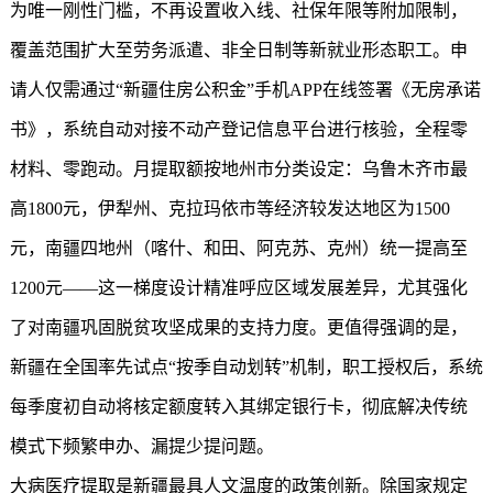
为唯一刚性门槛，不再设置收入线、社保年限等附加限制，
覆盖范围扩大至劳务派遣、非全日制等新就业形态职工。申
请人仅需通过“
新疆住房公积金
”手机APP在线签署《无房承诺
书》，系统自动对接不动产登记信息平台进行核验，全程零
材料、零跑动。月提取额按地州市分类设定：乌鲁木齐市最
高1800元，伊犁州、克拉玛依市等经济较发达地区为1500
元，南疆四地州（喀什、和田、阿克苏、克州）统一提高至
1200元——这一梯度设计精准呼应区域发展差异，尤其强化
了对南疆巩固脱贫攻坚成果的支持力度。更值得强调的是，
新疆在全国率先试点“按季自动划转”机制，职工授权后，系统
每季度初自动将核定额度转入其绑定银行卡，彻底解决传统
模式下频繁申办、漏提少提问题。
大病医疗提取是新疆最具人文温度的政策创新。除国家规定