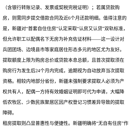
（含银行转账记录、发票或契税完税证明）；若属贷款购
房，则需同步提交借款合同及近6个月还款明细。值得注意的
是，新疆对“首套自住住房”认定采取“认房又认贷”双轨标准，
但允许职工以配偶名下无房为补充佐证材料——这一设计对
兵团团场、边境县市等家庭居住形态多元的地区尤为友好。
提取额度上限为购房总价或贷款本息总额，且首次提取须在
购房行为发生后24个月内完成，逾期视为自动放弃当次提取
资格。相较内地部分省份，新疆未强制要求提取人必须为产
权共有人，配偶一方持有效婚姻证明即可代为申请，大幅降
低农牧区、少数民族聚居区因产权登记习惯差异导致的提取
障碍。
租房提取则凸显普惠性与便捷性。新疆明确将“无自有住房”作