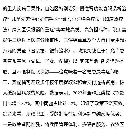
的重大疾病目录外，自治区特别增列“慢性肾功能衰竭透析治
疗”“儿童先天性心脏病手术”“维吾尔医特色疗法（如库热疗
法）纳入医保报销的重症”等本地高发、高负担病种。职工需
提供二级以上医院诊断证明、医保结算单及个人自付费用超2
万元的凭证（含票据、银行流水）。政策突破在于：允许患
者直系亲属（父母、子女、配偶）以“家庭互助”名义代为提
取，且不限制提取次数——这意味着一名罹患尿毒症的职
工，其配偶可连续多年按年度
提取公积金
支付透析费用，极
大缓解因病致贫风险。数据表明，2023年全疆此类提取笔数
同比增长37%，其中南疆占比达52%，印证了政策下沉实效。
综合来看，新疆职工享受的制度性红利远超单纯额度优势：
一是政策适配性强，将兵团管理体制、多语言服务、农牧区