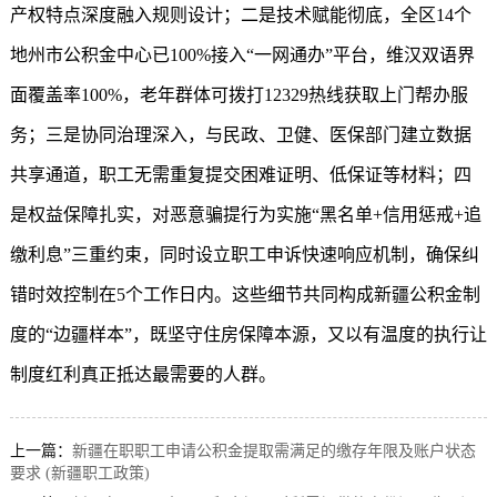
产权特点深度融入规则设计；二是技术赋能彻底，全区14个
地州市公积金中心已100%接入“一网通办”平台，维汉双语界
面覆盖率100%，老年群体可拨打12329热线获取上门帮办服
务；三是协同治理深入，与民政、卫健、医保部门建立数据
共享通道，职工无需重复提交困难证明、低保证等材料；四
是权益保障扎实，对恶意骗提行为实施“黑名单+信用惩戒+追
缴利息”三重约束，同时设立职工申诉快速响应机制，确保纠
错时效控制在5个工作日内。这些细节共同构成
新疆公积金
制
度的“边疆样本”，既坚守住房保障本源，又以有温度的执行让
制度红利真正抵达最需要的人群。
上一篇：
新疆在职职工申请公积金提取需满足的缴存年限及账户状态
要求 (新疆职工政策)