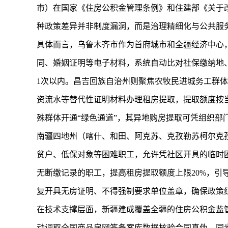
市）在国家《住房公积金管理条例》和住建部《关于
种政策差异并非制度漏洞，而是治理精细化与公共服
具体而言，乌鲁木齐市作为首府城市和全疆经济中心，
同、婚姻证明等电子材料，系统自动比对社保缴纳地
1次以内。昌吉回族自治州则聚焦农牧民进城务工群
资流水等替代性证明材料办理租房提取，提取额度按
殊群体开通“绿色通道”，其异地购房提取可凭组织部
南疆四地州（喀什、和田、阿克苏、克孜勒苏柯尔克孜
贫户、低保对象等困难职工，允许凭社区开具的临时困
无断缴记录的职工，提高租房提取额度上限20%，引
复开具无房证明、不得强制要求单位盖章，确保政策
在技术支撑层面，新疆建成覆盖全疆的住房公积金监
动调取全国商品房网签备案库数据核验合同真伪，同