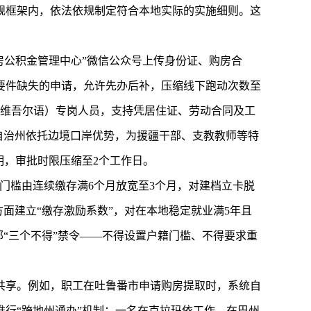
规框架内，依法依规制定符合本地实际的实施细则。这
房公积金管理中心”微信公众号上传身份证、购房合
要件缺失的申请，允许先办后补，压缩线下跑动次数至
、维吾尔语）专岗人员，支持凭居住证、劳动合同及工
自治州依托边境口岸优势，为援疆干部、支教教师等特
明，审批时限压缩至2个工作日。
门槛由连续缴存满6个月放宽至3个月，对建档立卡脱
面建立“缴存激励系数”，对在本地稳定就业满5年且
“三个不得”禁令——不得设置户籍门槛、不得要求重
共享。例如，职工在吐鲁番市申请购房提取时，系统自
行“跨地州通办”机制：一名在克拉玛依工作、在巴州