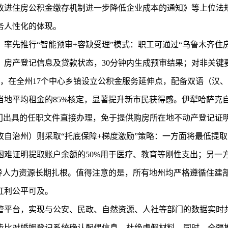
改进住房公积金缴存机制进一步降低企业成本的通知》等上位法
务人性化的体现。
率先推行“智能预审+容缺受理”模式：职工可通过“乌鲁木齐住
、房产登记信息及贷款状态，30分钟内生成预审结果；对非关键
体，在全州17个中心乡镇设立公积金服务延伸点，配备双语（汉
当地平均租金的85%核定，显著提升新市民获得感。伊犁哈萨克
门出具的任职文件直接办理，免于提供购房所在地不动产登记证
自治州）则采取“托底保障+梯度激励”策略：一方面将最低提取
难证明提取账户余额的50%用于医疗、教育等刚性支出；另一方
导人力资源长期扎根。值得注意的是，所有地州均严格遵循住建部
红利公平可及。
管平台，实现与公安、民政、自然资源、人社等部门的数据实时
步比对婚姻登记系统确认配偶信息，杜绝虚假材料。同时，全疆推