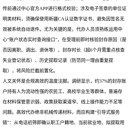
传前通过中心官方APP进行格式校验；涉及电子签章的单位证
明类材料，须确保使用新疆CA认证数字证书，避免因签名无
效被系统自动退件。尤为关键的是，代办人员须熟练运用中
心“账户状态实时查询接口”，在受理前即时核验封存原因（是
否因离职、调出、退休等）、封存时长（超6个月需重点核查
失业登记状态）、历史提取记录（防范同一理由重复提
取），将风险拦截前置化。
人文关怀是合规高效的温度注脚。调研显示，约37%的封存账
户持有人为流动性强的农民工、高校毕业生等群体，普遍存
在材料保管意识弱、政策获取渠道窄、线上操作能力不足等
问题。高效代办绝非机械传递材料，而应构建“引导式服务
链”：从电话初筛即确认职工户籍地、当前就业地、拟提取用