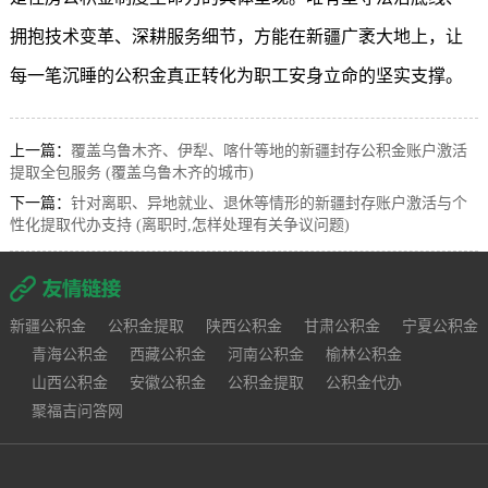
拥抱技术变革、深耕服务细节，方能在新疆广袤大地上，让
每一笔沉睡的公积金真正转化为职工安身立命的坚实支撑。
上一篇：
覆盖乌鲁木齐、伊犁、喀什等地的新疆封存公积金账户激活
提取全包服务 (覆盖乌鲁木齐的城市)
下一篇：
针对离职、异地就业、退休等情形的新疆封存账户激活与个
性化提取代办支持 (离职时,怎样处理有关争议问题)
新疆公积金
公积金提取
陕西公积金
甘肃公积金
宁夏公积金
青海公积金
西藏公积金
河南公积金
榆林公积金
山西公积金
安徽公积金
公积金提取
公积金代办
聚福吉问答网