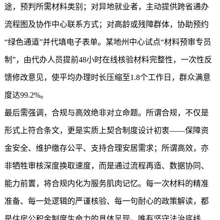
途，预判所需材料类别；对异地就业者，主动提供跨省通办
流程图及协作中心联系方式；对高龄或残障群体，协助预约
“绿色通道”并代填电子表单。某地州中心试点“材料预审专员
制”，由代办人员提前48小时在线核验材料完整性，一次性反
馈修改意见，使平均办理时长压缩至1.8个工作日，群众满意
度达99.2%。
最后需强调，合规与高效绝非对立命题。所谓合规，不仅是
形式上符合条文，更是实质上契合制度设计初衷——保障资
金安全、维护缴存公平、支持合理安居需求；所谓高效，亦
非牺牲审核深度换取速度，而是通过流程再造、数据协同、
能力前置，将合规内化为服务肌肉记忆。每一次材料的精准
准备、每一处逻辑的严谨核验、每一句耐心的政策解读，都
是住房公积金制度生命力的具体呈现。唯有坚守法治底线、