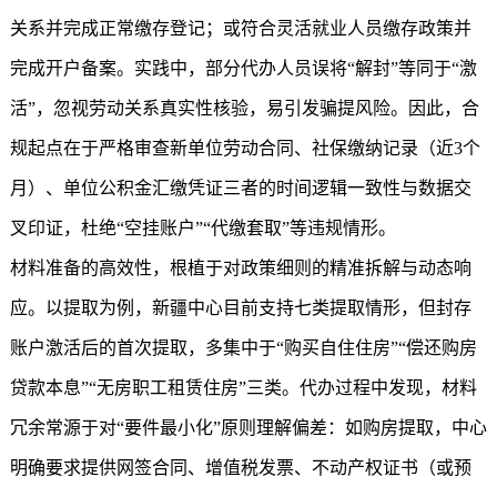
关系并完成正常缴存登记；或符合灵活就业人员缴存政策并
完成开户备案。实践中，部分代办人员误将“解封”等同于“激
活”，忽视劳动关系真实性核验，易引发骗提风险。因此，合
规起点在于严格审查新单位劳动合同、社保缴纳记录（近3个
月）、单位公积金汇缴凭证三者的时间逻辑一致性与数据交
叉印证，杜绝“空挂账户”“代缴套取”等违规情形。
材料准备的高效性，根植于对政策细则的精准拆解与动态响
应。以提取为例，新疆中心目前支持七类提取情形，但封存
账户激活后的首次提取，多集中于“购买自住住房”“偿还购房
贷款本息”“无房职工租赁住房”三类。代办过程中发现，材料
冗余常源于对“要件最小化”原则理解偏差：如购房提取，中心
明确要求提供网签合同、增值税发票、不动产权证书（或预