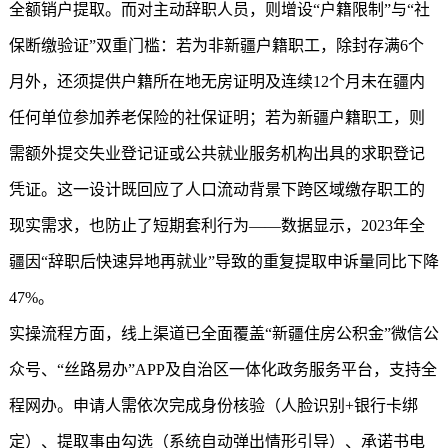
全额销户提取。而对主动辞职人员，则增设“户籍限制”与“社
保断缴验证”双重门槛：若为非新疆户籍职工，除封存满6个
月外，还须提供户籍所在地无房证明及连续12个月未在疆内
任何单位参加养老保险的社保证明；若为新疆户籍职工，则
需额外提交失业登记证或公共就业服务机构出具的求职登记
凭证。这一设计既回应了人口流动背景下跨区域缴存职工的
现实需求，也防止了短期套利行为——数据显示，2023年全
疆因“辞职后快速异地再就业”导致的重复提取申诉量同比下降
47%。
实操流程方面，线上渠道已全面覆盖“
新疆住房公积金
”微信公
众号、“丝路易办”APP及自治区一体化政务服务平台，支持全
程网办。申请人需依次完成身份核验（人脸识别+银行卡绑
定）、提取事由勾选（系统自动弹出情形引导）、承诺书电