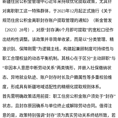
新疆住房公积金
管理中心近年来持续优化提取政策，尤其针
对离职职工这一特殊群体，于2023年12月起正式施行《关于
规范住房公积金离职封存账户提取管理的通知》（新金管发
〔2023〕28号），对原“封存满6个月即可提取”的宽松口径作
出结构性调整。该政策并非简单收紧，而是以“分类管理、精
准识别、保障刚需”为逻辑主线，构建起兼顾制度可持续性与
职工合理权益的动态平衡机制。其核心在于区分“主动辞职”与
“非因本人意愿中断劳动关系”两类情形，并嵌入社保缴纳状
态、异地就业轨迹、账户封存时长及户籍属性等多重校验维
度，形成具有新疆地域适配性的精细化提取规则体系。
首先需明确政策适用前提：职工住房公积金账户须处于“封存”
状态，且封存原因确系与单位终止或解除劳动合同。值得注
意的是，政策特别强调“封存”须为真实劳动关系终结所致，若