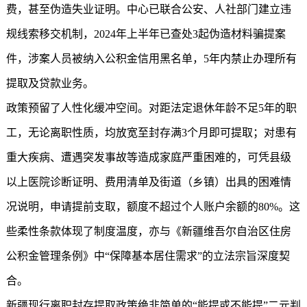
费，甚至伪造失业证明。中心已联合公安、人社部门建立违
规线索移交机制，2024年上半年已查处3起伪造材料骗提案
件，涉案人员被纳入公积金信用黑名单，5年内禁止办理所有
提取及贷款业务。
政策预留了人性化缓冲空间。对距法定退休年龄不足5年的职
工，无论离职性质，均放宽至封存满3个月即可提取；对患有
重大疾病、遭遇突发事故等造成家庭严重困难的，可凭县级
以上医院诊断证明、费用清单及街道（乡镇）出具的困难情
况说明，申请提前支取，额度不超过个人账户余额的80%。这
些柔性条款体现了制度温度，亦与《新疆维吾尔自治区住房
公积金管理条例》中“保障基本居住需求”的立法宗旨深度契
合。
新疆现行离职封存提取政策绝非简单的“能提或不能提”二元判