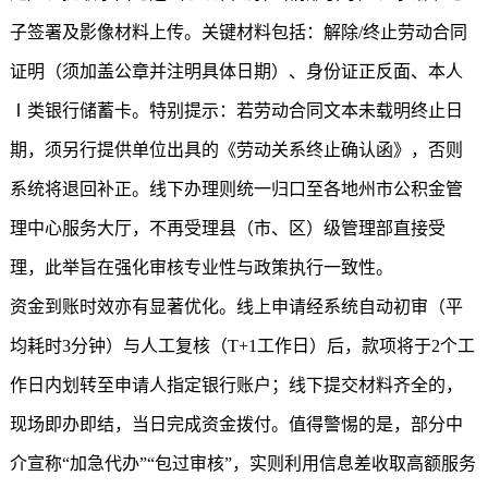
子签署及影像材料上传。关键材料包括：解除/终止劳动合同
证明（须加盖公章并注明具体日期）、身份证正反面、本人
Ⅰ类银行储蓄卡。特别提示：若劳动合同文本未载明终止日
期，须另行提供单位出具的《劳动关系终止确认函》，否则
系统将退回补正。线下办理则统一归口至各地州市公积金管
理中心服务大厅，不再受理县（市、区）级管理部直接受
理，此举旨在强化审核专业性与政策执行一致性。
资金到账时效亦有显著优化。线上申请经系统自动初审（平
均耗时3分钟）与人工复核（T+1工作日）后，款项将于2个工
作日内划转至申请人指定银行账户；线下提交材料齐全的，
现场即办即结，当日完成资金拨付。值得警惕的是，部分中
介宣称“加急代办”“包过审核”，实则利用信息差收取高额服务