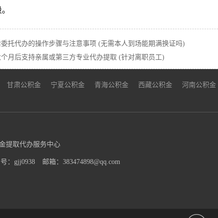
段。
委托代办的操作步骤与注意事项 (无需本人到场能期满换证吗)
个月后支持亲属或第三方专业代办提取 (针对离职员工)
甘肃公积金
宁夏公积金
青海公积金
西藏公积金
河南公积金
金提取代办服务中心
：gjj0938
邮箱：383474898@qq.com