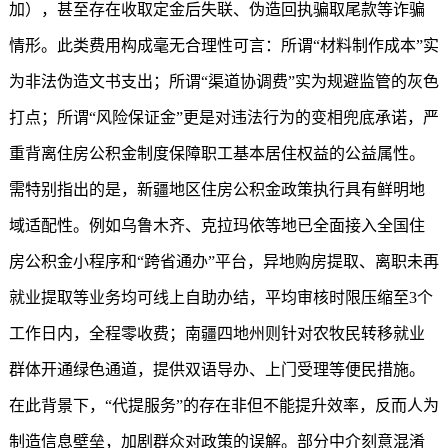
加），甚至存在收取定金后失联、伪造回执骗取尾款等诈骗
情形。此类费用构成毫无合理性可言：所谓“材料制作成本”实
为非法伪造文书支出；所谓“渠道协调费”实为规避监管的灰色
打点；所谓“风险保证金”更是对违法行为的变相兜底承诺，严
重背离住房公积金制度保障职工基本居住权益的公益属性。
需特别指出的是，新疆地区住房公积金政策执行具有鲜明地
域适配性。例如乌鲁木齐、克拉玛依等地已全面接入全国住
房公积金小程序和“跨省通办”平台，异地购房提取、离职未再
就业提取等业务均可线上自助办结，平均审核时限压缩至3个
工作日内，全程零收费；南疆四地州则针对农牧民转移就业
群体开通绿色通道，提供双语导办、上门受理等便民措施。
在此背景下，“代提服务”的存在非但不能提升效率，反而人为
制造信息壁垒，加剧群众对政策的误解。部分中介刻意混淆