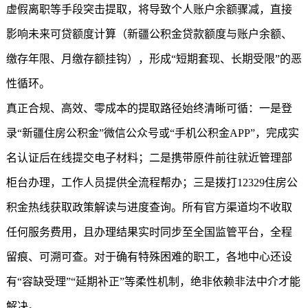
虚假离职等手段突击提取，将导致个人账户余额骤减，直接
影响未来可贷额度计算（
新疆公积金
贷款额度与账户余额、
缴存年限、月缴存额挂钩），形成“短期套现、长期受限”的恶
性循环。
真正合规、高效、零成本的提取路径始终清晰可循：一是登
录“
新疆住房公积金
”微信公众号或“手机公积金APP”，完成实
名认证后在线提交电子材料；二是携带原件前往就近管理部
柜台办理，工作人员提供全流程帮办；三是拨打12329住房公
积金热线获取政策解读与进度查询。所有官方渠道均不收取
任何服务费用，且办理结果实时同步至全国监管平台，全程
留痕、可溯可查。对于确有特殊困难的职工，各地中心还设
有“容缺受理”“延期补正”等柔性机制，绝非依赖非法中介才能
解决。