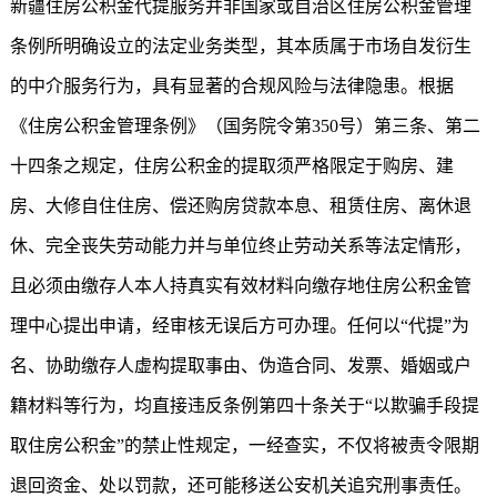
新疆
住房公积金代提
服务并非国家或自治区住房公积金管理
条例所明确设立的法定业务类型，其本质属于市场自发衍生
的中介服务行为，具有显著的合规风险与法律隐患。根据
《住房公积金管理条例》（国务院令第350号）第三条、第二
十四条之规定，住房公积金的提取须严格限定于购房、建
房、大修自住住房、偿还购房贷款本息、租赁住房、离休退
休、完全丧失劳动能力并与单位终止劳动关系等法定情形，
且必须由缴存人本人持真实有效材料向缴存地住房公积金管
理中心提出申请，经审核无误后方可办理。任何以“代提”为
名、协助缴存人虚构提取事由、伪造合同、发票、婚姻或户
籍材料等行为，均直接违反条例第四十条关于“以欺骗手段提
取住房公积金”的禁止性规定，一经查实，不仅将被责令限期
退回资金、处以罚款，还可能移送公安机关追究刑事责任。