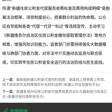
所谓“新疆
住房公积金代提
服务收费标准及费用构成明细”是脱
离法治框架、违背制度初心、损害群众利益的伪命题。公众
应自觉抵制各类“代提”“代贷”“包过”等违规宣传，主动学习
《新疆维吾尔自治区住房公积金缴存提取管理办法》等地方
规章，增强风险识别能力。监管部门亦需持续强化大数据稽
核与跨部门协查力度，对非法中介实施动态监测与联合惩
戒，切实筑牢住房公积金安全运行的法治防线与民生底线。
上一篇：
最新版新疆公积金代提材料指南：涵盖线上预审需上传项、
线下核验原件及特殊情形补充材料说明 (新疆公共信息服务平台)
下一篇：
新疆各地州住房公积金代提费用差异对比与最新执行标准汇
总 (新疆可居住面积有多大)