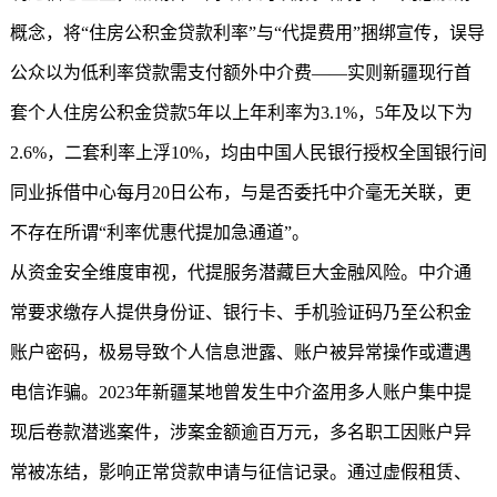
概念，将“住房公积金贷款利率”与“代提费用”捆绑宣传，误导
公众以为低利率贷款需支付额外中介费——实则新疆现行首
套个人住房公积金贷款5年以上年利率为3.1%，5年及以下为
2.6%，二套利率上浮10%，均由中国人民银行授权全国银行间
同业拆借中心每月20日公布，与是否委托中介毫无关联，更
不存在所谓“利率优惠代提加急通道”。
从资金安全维度审视，代提服务潜藏巨大金融风险。中介通
常要求缴存人提供身份证、银行卡、手机验证码乃至公积金
账户密码，极易导致个人信息泄露、账户被异常操作或遭遇
电信诈骗。2023年新疆某地曾发生中介盗用多人账户集中提
现后卷款潜逃案件，涉案金额逾百万元，多名职工因账户异
常被冻结，影响正常贷款申请与征信记录。通过虚假租赁、