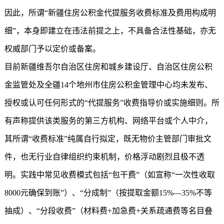
因此，所谓“新疆
住房公积金代提
服务收费标准及费用构成明
细”，本身即建立在违法前提之上，不具备合法性基础，亦无
权威部门予以定价或备案。
目前新疆维吾尔自治区住房和城乡建设厅、自治区住房公积
金监管处及全疆14个地州市住房公积金管理中心均未发布、
授权或认可任何形式的“代提服务”收费指导价或实施细则。所
有声称提供该类服务的第三方机构、网络平台或个人中介，
其所谓“收费标准”纯属自行拟定，既无物价主管部门审批文
件，也无行业自律组织约束机制，价格浮动剧烈且极不透
明。实践中常见收费模式包括“包干费”（如宣称“一次性收取
8000元确保到账”）、“分成制”（按提取金额15%—35%不等
抽成）、“分段收费”（材料费+加急费+关系疏通费等名目叠