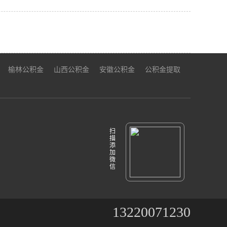
榆林公积金
山西公积金
安徽公积金
公积金提取
扫
描
添
加
微
信
13220071230