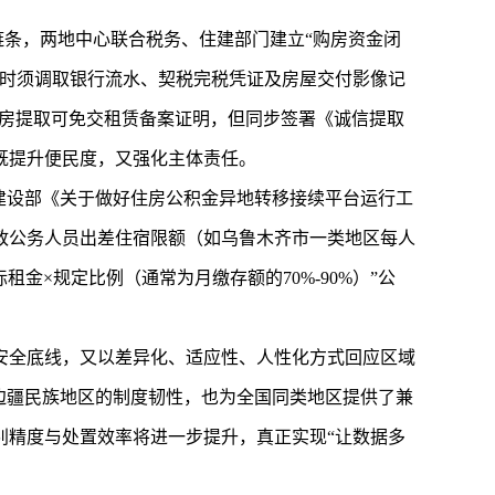
链条，两地中心联合税务、住建部门建立“购房资金闭
核时须调取银行流水、契税完税凭证及房屋交付影像记
，租房提取可免交租赁备案证明，但同步签署《诚信提取
既提升便民度，又强化主体责任。
建设部《关于做好住房公积金异地转移接续平台运行工
政公务人员出差住宿限额（如乌鲁木齐市一类地区每人
金×规定比例（通常为月缴存额的70%-90%）”公
安全底线，又以差异化、适应性、人性化方式回应区域
边疆民族地区的制度韧性，也为全国同类地区提供了兼
别精度与处置效率将进一步提升，真正实现“让数据多