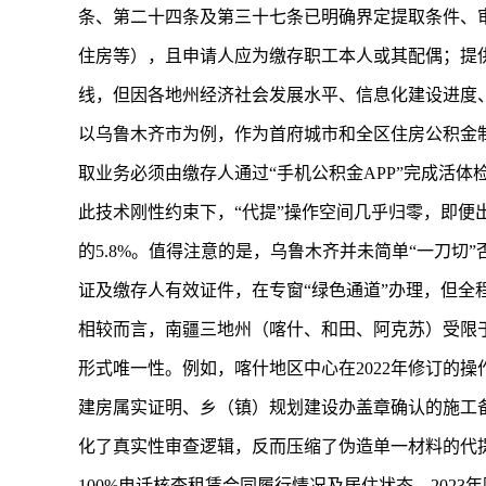
条、第二十四条及第三十七条已明确界定提取条件、
住房等），且申请人应为缴存职工本人或其配偶；提
线，但因各地州经济社会发展水平、信息化建设进度
以乌鲁木齐市为例，作为首府城市和全区住房公积金制
取业务必须由缴存人通过“手机公积金APP”完成活
此技术刚性约束下，“代提”操作空间几乎归零，即便出
的5.8%。值得注意的是，乌鲁木齐并未简单“一刀
证及缴存人有效证件，在专窗“绿色通道”办理，但全
相较而言，南疆三地州（喀什、和田、阿克苏）受限
形式唯一性。例如，喀什地区中心在2022年修订的
建房属实证明、乡（镇）规划建设办盖章确认的施工
化了真实性审查逻辑，反而压缩了伪造单一材料的代提
100%电话核查租赁合同履行情况及居住状态，2023年