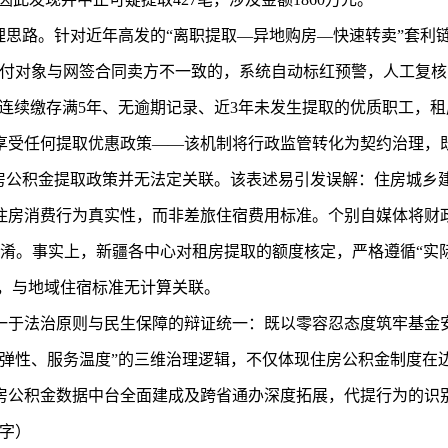
理思路。针对近年高发的“离职提取—异地购房—快速转卖”套利
支付对象与网签合同卖方不一致的，系统自动标红预警，人工复
”，对连续缴存满5年、无逾期记录、近3年未发生提取的优质职工
享受任何提取优惠政策——该机制将行政监管转化为契约治理，
住房公积金提取政策并无法定关联。该表述易引发误解：住房城乡
住房消费行为真实性，而非差旅住宿费用标准。个别自媒体将财
淆。事实上，新疆各中心对租房提取的额度核定，严格遵循“实际租
元），与地域住宿标准无计算关联。
一于法治原则与民生保障的辩证统一：既以零容忍态度筑牢基金
行弹性、服务温度”的三维治理逻辑，不仅体现住房公积金制度在
房公积金数据中台全面建成及跨省通办深度拓展，代提行为的识
0字）