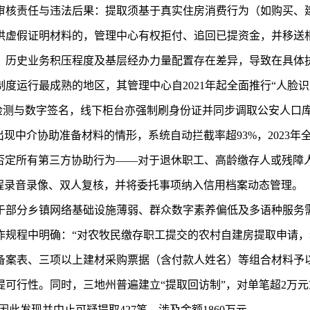
审核责任与违法后果：提取须基于真实住房消费行为（如购买、
供虚假证明材料的，管理中心有权拒付、追回已提资金，并移送
、历史业务积压程度及基层经办力量配置存在差异，导致在具体
度运行最成熟的地区，其管理中心自2021年起全面推行“人脸识
体检测与数字签名，线下柜台亦强制刷身份证并同步调取公安人口
现中介协助准备材料的情形，系统自动拦截率超93%，2023年
切”否定所有第三方协助行为——对于退休职工、高龄缴存人或残
程录音录像、双人复核，并将委托事项纳入信用档案动态管理。
于部分乡镇网络基础设施薄弱、群众数字素养偏低及多语种服务需
操作规程中明确：“对农牧民缴存职工提交的农村自建房提取申请
备案表、三项以上建材采购票据（含付款人姓名）等组合材料予
可行性。同时，三地州普遍建立“提取回访制”，对单笔超2万
因此发现并中止可疑提取427笔，涉及金额1860万元。