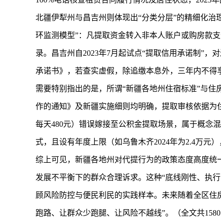
北疆伊犁州与昌吉州则体现出“分类分层”的精细化治
环监测模型”：凡提取资金转入非本人账户或购房款
录。昌吉州自2023年7月起试点“提取信用承诺制
承诺书》，若查实虚假，除追缴本息外，三年内不得
需要特别指出的是，所谓“新疆各地州住宿标准”与
作的通知》及新疆实施细则均明确，提取审核依据为
每天480元）错误嫁接至公积金提取场景，属于概念混
式，且设有年度上限（如乌鲁木齐2024年为2.4万
综上可见，新疆各地州对代提行为的政策态度高度统
发展不平衡下的群众合理诉求。这种“底线刚性、执
顾风险防控与便民利民的实践样本。未来随着全区住
跑路、让群众少跑腿、让风险不越线”。（全文共158