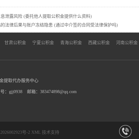
息泄露风险 (委托他人提取公积金提供什么资料)
的法律后果与账户冻结隐患 (通过中介签的合同受法律保护吗)
甘肃公积金
宁夏公积金
青海公积金
西藏公积金
河南公积金
金提取代办服务中心
：gjj0938
邮箱：383474898@qq.com
026002923号-2
XML
技术支持