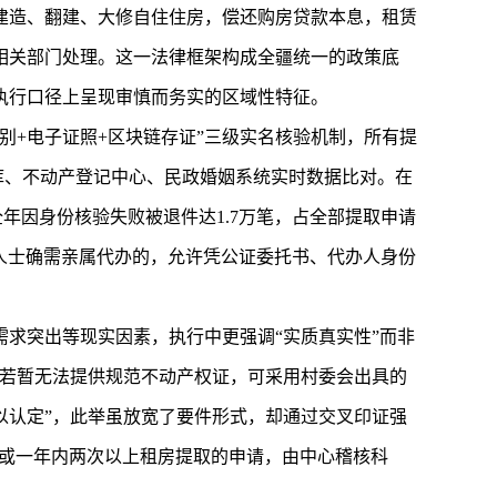
建造、翻建、大修自住住房，偿还购房贷款本息，租赁
相关部门处理。这一法律框架构成全疆统一的政策底
执行口径上呈现审慎而务实的区域性特征。
别+电子证照+区块链存证”三级实名核验机制，所有提
库、不动产登记中心、民政婚姻系统实时数据比对。在
全年因身份核验失败被退件达1.7万笔，占全部提取申请
障人士确需亲属代办的，允许凭公证委托书、代办人身份
求突出等现实因素，执行中更强调“实质真实性”而非
，若暂无法提供规范不动产权证，可采用村委会出具的
以认定”，此举虽放宽了要件形式，却通过交叉印证强
元或一年内两次以上租房提取的申请，由中心稽核科