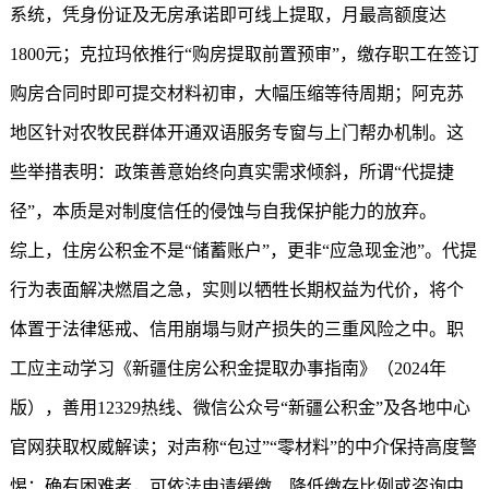
系统，凭身份证及无房承诺即可线上提取，月最高额度达
1800元；克拉玛依推行“购房提取前置预审”，缴存职工在签订
购房合同时即可提交材料初审，大幅压缩等待周期；阿克苏
地区针对农牧民群体开通双语服务专窗与上门帮办机制。这
些举措表明：政策善意始终向真实需求倾斜，所谓“代提捷
径”，本质是对制度信任的侵蚀与自我保护能力的放弃。
综上，住房公积金不是“储蓄账户”，更非“应急现金池”。代提
行为表面解决燃眉之急，实则以牺牲长期权益为代价，将个
体置于法律惩戒、信用崩塌与财产损失的三重风险之中。职
工应主动学习《
新疆住房公积金
提取办事指南》（2024年
版），善用12329热线、微信公众号“
新疆公积金
”及各地中心
官网获取权威解读；对声称“包过”“零材料”的中介保持高度警
惕；确有困难者，可依法申请缓缴、降低缴存比例或咨询中