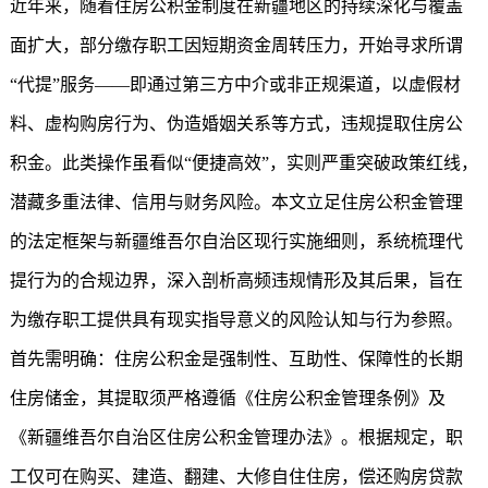
近年来，随着住房公积金制度在新疆地区的持续深化与覆盖
面扩大，部分缴存职工因短期资金周转压力，开始寻求所谓
“代提”服务——即通过第三方中介或非正规渠道，以虚假材
料、虚构购房行为、伪造婚姻关系等方式，违规提取住房公
积金。此类操作虽看似“便捷高效”，实则严重突破政策红线，
潜藏多重法律、信用与财务风险。本文立足住房公积金管理
的法定框架与新疆维吾尔自治区现行实施细则，系统梳理代
提行为的合规边界，深入剖析高频违规情形及其后果，旨在
为缴存职工提供具有现实指导意义的风险认知与行为参照。
首先需明确：住房公积金是强制性、互助性、保障性的长期
住房储金，其提取须严格遵循《住房公积金管理条例》及
《新疆维吾尔自治区住房公积金管理办法》。根据规定，职
工仅可在购买、建造、翻建、大修自住住房，偿还购房贷款