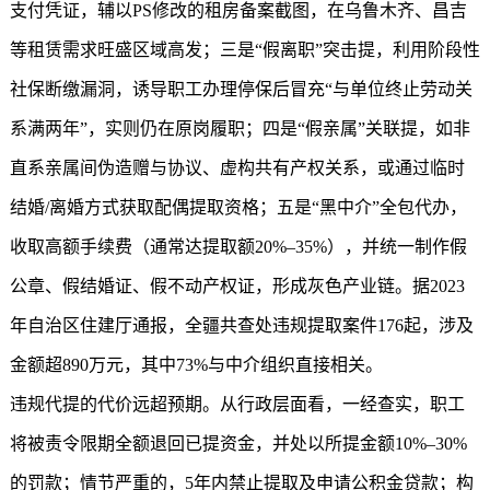
支付凭证，辅以PS修改的租房备案截图，在乌鲁木齐、昌吉
等租赁需求旺盛区域高发；三是“假离职”突击提，利用阶段性
社保断缴漏洞，诱导职工办理停保后冒充“与单位终止劳动关
系满两年”，实则仍在原岗履职；四是“假亲属”关联提，如非
直系亲属间伪造赠与协议、虚构共有产权关系，或通过临时
结婚/离婚方式获取配偶提取资格；五是“黑中介”全包代办，
收取高额手续费（通常达提取额20%–35%），并统一制作假
公章、假结婚证、假不动产权证，形成灰色产业链。据2023
年自治区住建厅通报，全疆共查处违规提取案件176起，涉及
金额超890万元，其中73%与中介组织直接相关。
违规代提的代价远超预期。从行政层面看，一经查实，职工
将被责令限期全额退回已提资金，并处以所提金额10%–30%
的罚款；情节严重的，5年内禁止提取及申请公积金贷款；构