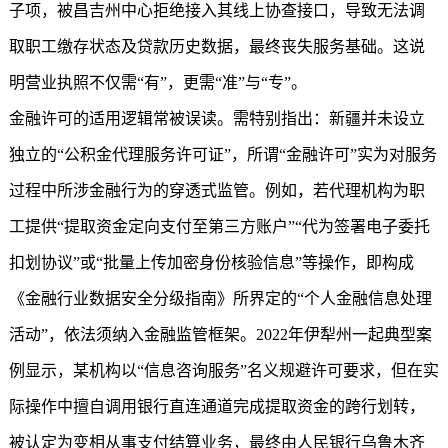
子项，被昌吉州中心拒绝接入其线上协查接口，导致无法调
取职工缴存状态及贷款历史数据，最终丧失服务基础。这说
明营业执照不仅需“有”，更需“准”与“专”。
金融许可的适用逻辑常被误读。需特别指出：新疆并未设立
独立的“公积金代理服务许可证”，所谓“金融许可”实为对服务
过程中所涉金融行为的穿透式监管。例如，若代理机构为职
工提供“提取资金定向支付至第三方账户”“代为签署电子委托
扣划协议”或“批量上传加密身份核验信息”等操作，即构成
《金融行业数据安全分级指南》所界定的“个人金融信息处理
活动”，依法须纳入金融监管框架。2022年伊犁州一起典型案
例显示，某机构以“信息咨询服务”名义规避许可要求，但在实
际操作中擅自调用银行直连通道完成提取资金的跨行划转，
被认定为变相从事支付结算业务，最终由人民银行乌鲁木齐