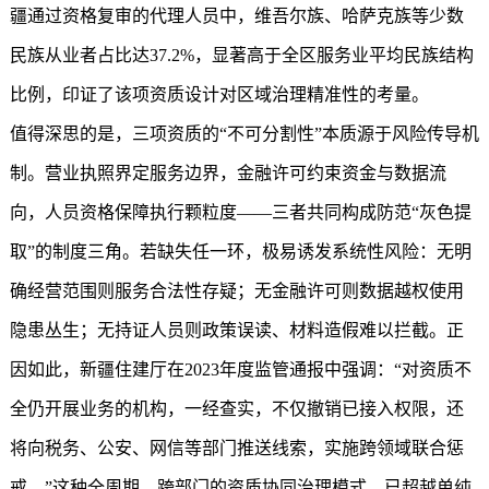
疆通过资格复审的代理人员中，维吾尔族、哈萨克族等少数
民族从业者占比达37.2%，显著高于全区服务业平均民族结构
比例，印证了该项资质设计对区域治理精准性的考量。
值得深思的是，三项资质的“不可分割性”本质源于风险传导机
制。营业执照界定服务边界，金融许可约束资金与数据流
向，人员资格保障执行颗粒度——三者共同构成防范“灰色提
取”的制度三角。若缺失任一环，极易诱发系统性风险：无明
确经营范围则服务合法性存疑；无金融许可则数据越权使用
隐患丛生；无持证人员则政策误读、材料造假难以拦截。正
因如此，新疆住建厅在2023年度监管通报中强调：“对资质不
全仍开展业务的机构，一经查实，不仅撤销已接入权限，还
将向税务、公安、网信等部门推送线索，实施跨领域联合惩
戒。”这种全周期、跨部门的资质协同治理模式，已超越单纯