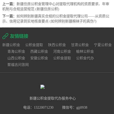
上一篇：
新疆住房公积金管理中心对提取代理机构的资质要求、年审
机制与合规运营规范 (新疆住房公积)
下一篇：
如何辨别新疆真实合规的公积金提取代理公司——从资质公
示、信用记录到实地核查要点 (如何辨别新疆棉袜子的真伪?)
新疆公积金
公积金提取
陕西公积金
甘肃公积金
宁夏公积金
青海公积金
西藏公积金
河南公积金
榆林公积金
山西公积金
安徽公积金
公积金提取
公积金代办
聚福吉问答网
新疆公积金提取代办服务中心
电话：13220071230
微信号：gjj0938