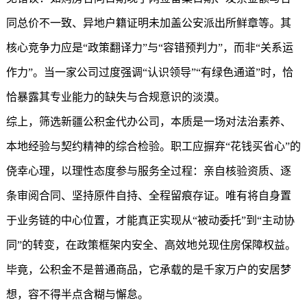
同总价不一致、异地户籍证明未加盖公安派出所鲜章等。其
核心竞争力应是“政策翻译力”与“容错预判力”，而非“关系运
作力”。当一家公司过度强调“认识领导”“有绿色通道”时，恰
恰暴露其专业能力的缺失与合规意识的淡漠。
综上，筛选
新疆公积金
代办公司，本质是一场对法治素养、
本地经验与契约精神的综合检验。职工应摒弃“花钱买省心”的
侥幸心理，以理性态度参与服务全过程：亲自核验资质、逐
条审阅合同、坚持原件自持、全程留痕存证。唯有将自身置
于业务链的中心位置，才能真正实现从“被动委托”到“主动协
同”的转变，在政策框架内安全、高效地兑现住房保障权益。
毕竟，公积金不是普通商品，它承载的是千家万户的安居梦
想，容不得半点含糊与懈怠。