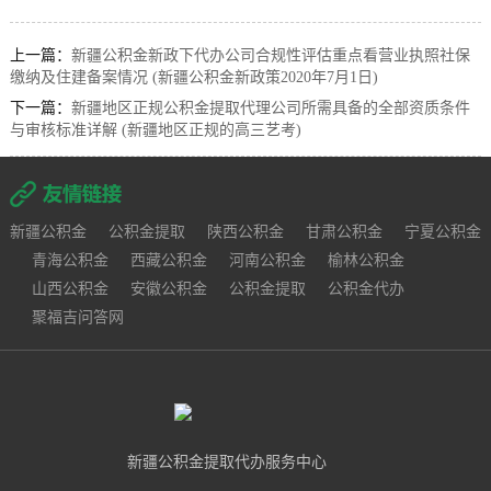
上一篇：
新疆公积金新政下代办公司合规性评估重点看营业执照社保
缴纳及住建备案情况 (新疆公积金新政策2020年7月1日)
下一篇：
新疆地区正规公积金提取代理公司所需具备的全部资质条件
与审核标准详解 (新疆地区正规的高三艺考)
新疆公积金
公积金提取
陕西公积金
甘肃公积金
宁夏公积金
青海公积金
西藏公积金
河南公积金
榆林公积金
山西公积金
安徽公积金
公积金提取
公积金代办
聚福吉问答网
新疆公积金提取代办服务中心