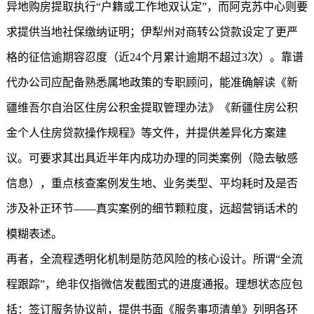
异地购房提取执行“户籍或工作地双认定”，而阿克苏中心则要
求提供当地社保缴纳证明；伊犁州对商转公贷款设定了更严
格的征信逾期容忍度（近24个月累计逾期不超过3次）。靠谱
代办公司应配备熟悉属地政策的专职顾问，能准确解读《新
疆维吾尔自治区住房公积金提取管理办法》《
新疆住房公积
金
个人住房贷款操作规程》等文件，并提供差异化方案建
议。可要求其出具近半年内成功办理的同类案例（隐去敏感
信息），重点核查案例发生地、业务类型、平均耗时及是否
涉及补正环节——真实案例的细节颗粒度，远超营销话术的
模糊表述。
再者，全流程透明化机制是防范风险的核心设计。所谓“全流
程跟踪”，绝非仅指微信发截图式的进度通报。理想状态应包
括：签订服务协议前，提供书面《服务事项清单》列明各环