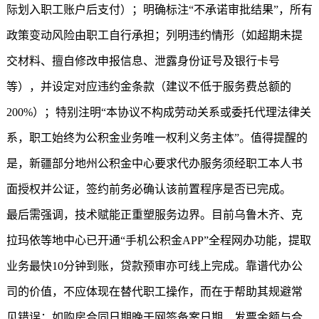
际划入职工账户后支付）；明确标注“不承诺审批结果”，所有
政策变动风险由职工自行承担；列明违约情形（如超期未提
交材料、擅自修改申报信息、泄露身份证号及银行卡号
等），并设定对应违约金条款（建议不低于服务费总额的
200%）；特别注明“本协议不构成劳动关系或委托代理法律关
系，职工始终为公积金业务唯一权利义务主体”。值得提醒的
是，新疆部分地州公积金中心要求代办服务须经职工本人书
面授权并公证，签约前务必确认该前置程序是否已完成。
最后需强调，技术赋能正重塑服务边界。目前乌鲁木齐、克
拉玛依等地中心已开通“手机公积金APP”全程网办功能，提取
业务最快10分钟到账，贷款预审亦可线上完成。靠谱代办公
司的价值，不应体现在替代职工操作，而在于帮助其规避常
见错误：如购房合同日期晚于网签备案日期、发票金额与合