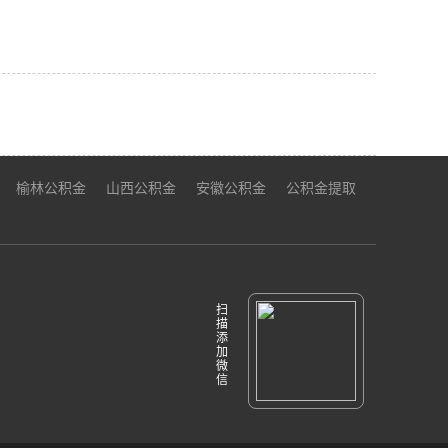
榆林公积金
山西公积金
安徽公积金
公积金提取
扫
描
添
加
微
信