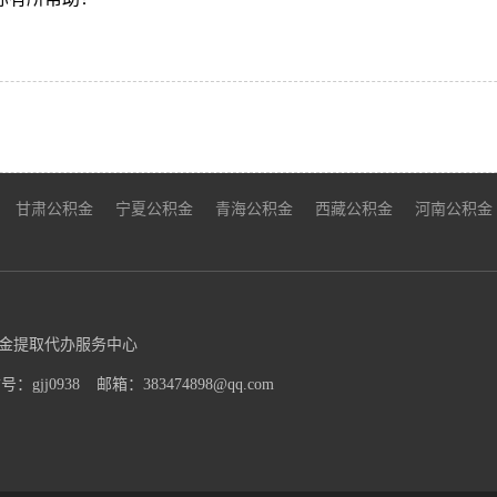
甘肃公积金
宁夏公积金
青海公积金
西藏公积金
河南公积金
金提取代办服务中心
：gjj0938
邮箱：383474898@qq.com