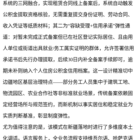
系统的三网融合，实现租赁合同线上备案后，系统自动触发
公积金提取资格核验，无需重复提交身份证明、劳动合同、
收入凭证等纸质材料；其二为“容缺受理+信用承诺”弹性通
道：对暂未完成正式备案但已在社区登记实际居住、且由用
人单位或街道出具就业/务工属实证明的群体，允许签署信用
承诺书后先行办理提取，后续30日内补全备案手续即可，逾
期未补则纳入个人住房公积金信用档案。这一设计精准切中
边疆地区基层治理特点——部分务工人员集中于建筑工地、
物流园区、农业合作社等非标准就业场景，传统备案依赖固
定经营场所与规范签约，而新机制以事实居住和稳定就业为
实质判断基准，彰显制度弹性。
尤为值得注意的是，该模式在新疆落地时进行了多维度本土
化调适。语言服务上，全业务流程支持维吾尔语、哈萨克语