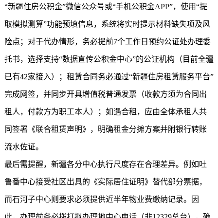
“
新疆住房公积金
”微信公众号或“手机公积金APP”，使用“提
取模拟测算”功能预填信息，系统将实时提示材料缺失项及风
险点；对于代办情形，务必提前7个工作日预约公证处办理委
托书，选择支持“数据直传公积金中心”的公证机构（目前全疆
已有42家接入）；租赁合同务必通过“新疆住房租赁服务平台”
完成网签，并同步开具增值税普通发票（收款方须为合同出
租人，付款方为职工本人）；如遇合租，应由全体承租人共
同签署《联合租赁声明》，明确租金分摊方案并附银行转账
流水佐证。
最后需提醒，新疆各分中心执行尺度存在合理差异。例如吐
鲁番中心接受社区出具的《实际居住证明》替代部分票据，
而石河子中心则要求必须提供近半年物业费缴纳记录。因
此，办理前务必拨打拟办理地中心电话（非12329总台），确