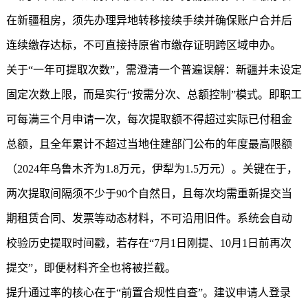
在新疆租房，须先办理异地转移接续手续并确保账户合并后
连续缴存达标，不可直接持原省市缴存证明跨区域申办。
关于“一年可提取次数”，需澄清一个普遍误解：新疆并未设定
固定次数上限，而是实行“按需分次、总额控制”模式。即职工
可每满三个月申请一次，每次提取额不得超过实际已付租金
总额，且全年累计不超过当地住建部门公布的年度最高限额
（2024年乌鲁木齐为1.8万元，伊犁为1.5万元）。关键在于，
两次提取间隔须不少于90个自然日，且每次均需重新提交当
期租赁合同、发票等动态材料，不可沿用旧件。系统会自动
校验历史提取时间戳，若存在“7月1日刚提、10月1日前再次
提交”，即便材料齐全也将被拦截。
提升通过率的核心在于“前置合规性自查”。建议申请人登录