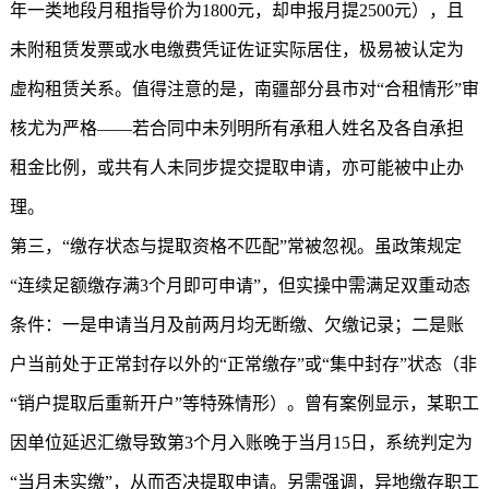
年一类地段月租指导价为1800元，却申报月提2500元），且
未附租赁发票或水电缴费凭证佐证实际居住，极易被认定为
虚构租赁关系。值得注意的是，南疆部分县市对“合租情形”审
核尤为严格——若合同中未列明所有承租人姓名及各自承担
租金比例，或共有人未同步提交提取申请，亦可能被中止办
理。
第三，“缴存状态与提取资格不匹配”常被忽视。虽政策规定
“连续足额缴存满3个月即可申请”，但实操中需满足双重动态
条件：一是申请当月及前两月均无断缴、欠缴记录；二是账
户当前处于正常封存以外的“正常缴存”或“集中封存”状态（非
“销户提取后重新开户”等特殊情形）。曾有案例显示，某职工
因单位延迟汇缴导致第3个月入账晚于当月15日，系统判定为
“当月未实缴”，从而否决提取申请。另需强调，异地缴存职工