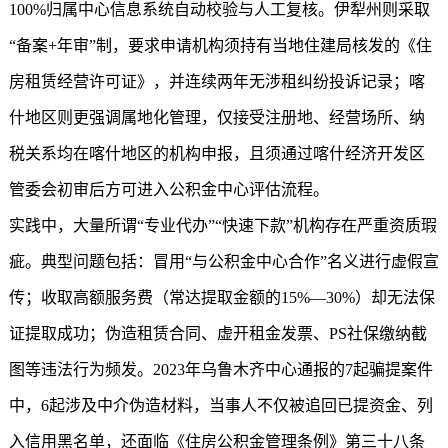
100%归属中心信息系统自动校验与人工复核。伊犁州则采取
“备案+年审”制，要求申请机构须持有当地住建局核发的《住
房租赁经营许可证》，并连续两年无涉租纠纷投诉记录；喀
什地区则更强调属地化管理，仅接受注册地、经营场所、纳
税关系均在喀什地区的机构申报，且须通过喀什经济开发区
管委会初审后方可进入公积金中心评估流程。
实践中，大量所谓“专业代办”“快速下款”机构存在严重资质瑕
疵。典型问题包括：冒用“与公积金中心合作”名义进行虚假宣
传；收取高额服务费（常达提取金额的15%—30%）却无法保
证提取成功；伪造租赁合同、虚开租金发票、PS社保缴纳截
图等违法行为频发。2023年乌鲁木齐中心通报的7起骗提案件
中，6起涉及中介伪造材料，当事人不仅被追回已提资金、列
入信用黑名单，还面临《住房公积金管理条例》第三十八条