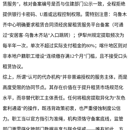
赁服务”，核对备案编号是否与住建部门公示一致，全程拒绝
提供银行卡密码、U盾或远程控制权限。需特别注意：乌鲁木
齐中心明确要求租赁合同须经房屋租赁服务平台备案（可通
过“安居客·乌鲁木齐站”入口跳转）；伊犁州规定提取频次为
每半年一次，单次不超过实际支付租金的80%；喀什地区则对
非本地户籍职工增设“连续缴存满12个月”门槛，且不接受口头
租赁协议。
综上，所谓“认可的代办机构”并非普遍授权的服务主体，而是
高度受限的协同节点。其存在价值在于提升租赁市场规范化
水平，而非替代职工主体责任。任何将租房提取异化为“灰色
套利通道”的操作，既违背政策初衷，也严重侵蚀制度公信
力。职工当以官方指引为准绳，机构须恪守备案底线，监管
部门更需强化跨部门数据共享与联合惩戒——唯有如此，方