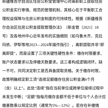
新疆维吾尔自治区住房公积金管理中心对离职职工提取住房
公积金实行审慎、规范的管理机制，其核心在于平衡职工合
理权益保障与住房公积金制度的可持续性。根据《新疆维吾
尔自治区住房公积金提取管理办法》（新金管〔2021〕18
号）及各地州中心近年发布的实施细则（如乌鲁木齐、克拉
玛依、伊犁等地2023—2024年操作指引），离职提取并非“即
离即提”，而是设置了三项关键性硬性条件：缴存时限要求、
账户状态要求以及停缴天数要求。这三者构成逻辑闭环，缺
一不可，共同决定职工是否具备提取资格。关于缴存时限，
政策明确规定职工须“连续足额缴存住房公积金满6个月
（含）以上”。此处“连续”指在当前单位或跨单位接续过程中
未发生中断；“足额”指每月缴存金额不低于单位与个人合计应
缴基数乘以规定比例（通常为5%—12%）。若存在补缴情