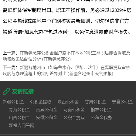
离职群体保留制度出口。职工在操作前，务必通过12329住房
公积金热线或属地中心官网核实最新细则，切勿轻信非官方
渠道所谓“加急代办”“包过承诺”，以免信息泄露或财产损失。
上一篇：
在新疆缴存公积金但户籍不在本地的职工离职后能否提取及
地域政策适配性分析 (在新疆缴存公)
下一篇：
新疆各地州市（如乌鲁木齐、伊犁、喀什）在离职提取审核
尺度与办理流程上的实际差异对比 (新疆各地州市天气预报)
新疆公积金
公积金提取
陕西公积金
甘肃公积金
宁夏公积金
青海公积金
西藏公积金
河南公积金
榆林公积金
山西公积金
安徽公积金
公积金提取
公积金代办
聚福吉问答网