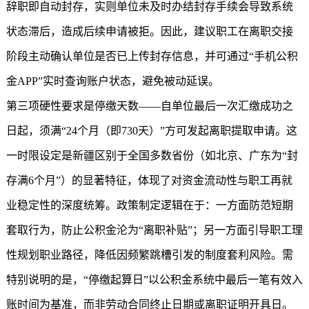
辞职即自动封存，实则单位未及时办结封存手续会导致系统
状态滞后，造成后续申请被拒。因此，建议职工在离职交接
阶段主动确认单位是否已上传封存信息，并可通过“手机公积
金APP”实时查询账户状态，避免被动延误。
第三项硬性要求是停缴天数——自单位最后一次汇缴成功之
日起，须满“24个月（即730天）”方可发起离职提取申请。这
一时限设定是新疆区别于全国多数省份（如北京、广东为“封
存满6个月”）的显著特征，体现了对资金流动性与职工再就
业稳定性的深度统筹。政策制定逻辑在于：一方面防范短期
套取行为，防止公积金沦为“离职补贴”；另一方面引导职工理
性规划职业路径，降低因频繁跳槽引发的制度套利风险。需
特别说明的是，“停缴起算日”以公积金系统中最后一笔有效入
账时间为基准，而非劳动合同终止日期或离职证明开具日。