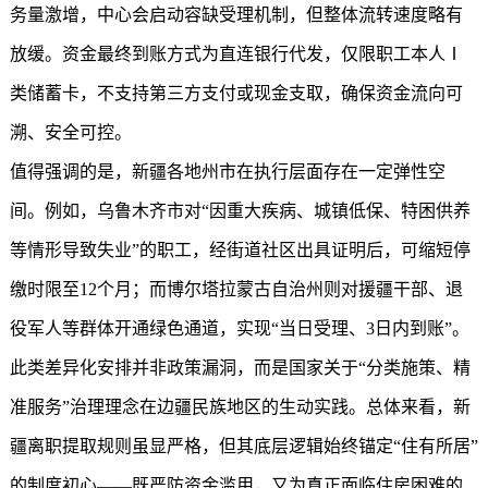
务量激增，中心会启动容缺受理机制，但整体流转速度略有
放缓。资金最终到账方式为直连银行代发，仅限职工本人Ⅰ
类储蓄卡，不支持第三方支付或现金支取，确保资金流向可
溯、安全可控。
值得强调的是，新疆各地州市在执行层面存在一定弹性空
间。例如，乌鲁木齐市对“因重大疾病、城镇低保、特困供养
等情形导致失业”的职工，经街道社区出具证明后，可缩短停
缴时限至12个月；而博尔塔拉蒙古自治州则对援疆干部、退
役军人等群体开通绿色通道，实现“当日受理、3日内到账”。
此类差异化安排并非政策漏洞，而是国家关于“分类施策、精
准服务”治理理念在边疆民族地区的生动实践。总体来看，新
疆离职提取规则虽显严格，但其底层逻辑始终锚定“住有所居”
的制度初心——既严防资金滥用，又为真正面临住房困难的