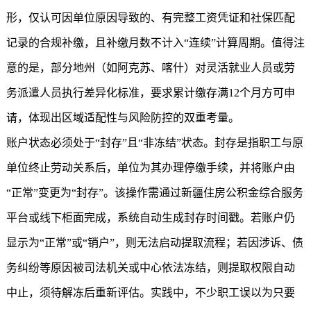
形，仅认可因单位原因导致的、有完整工资凭证和社保匹配
记录的合规补缴，且补缴月数不计入“连续”计算周期。值得注
意的是，部分地州（如阿克苏、喀什）对灵活就业人员或劳
务派遣人员执行差异化标准，要求累计缴存满12个月方可申
请，体现出区域适配性与风险防控的双重考量。
账户状态必须处于“封存”且“非冻结”状态。封存是指职工与原
单位终止劳动关系后，单位为其办理停缴手续，并将账户由
“正常”变更为“封存”。该操作需通过
新疆住房公积金
综合服务
平台或线下柜面完成，系统自动生成封存时间戳。若账户仍
显示为“正常”或“销户”，则无法启动提取流程；若因涉诉、债
务纠纷等原因被司法机关或中心依法冻结，则提取权限自动
中止，须待解冻后重新评估。实践中，不少职工误以为只要