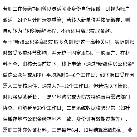
若职工在停缴期间曾以灵活就业身份自行续缴，则视为账户
激活，24个月计时清零重算；若转入新单位并恢复缴存，则
自动转为“转移接续”流程，不再适用离职提取条款。
至于“
新疆公积金
离职提取多久到账”这一高频关切，实际到账
时效受多重环节影响，并无统一固定周期。一般而言，在材
料齐全、审核无误前提下，线上申请（通过“
新疆住房公积金
”
微信公众号或APP）平均耗时5—8个工作日；线下窗口受理因
需人工复核原件，通常为7—12个工作日。但若遇以下情形，
时限将显著延长：一是异地购房或大病等特殊事由需跨部门
协查，可能延至20个工作日；二是系统数据校验异常（如社
保缴存地与公积金缴存地不一致、身份证有效期过期等），
需职工补充佐证材料；三是每年6月、12月结算高峰期间，业