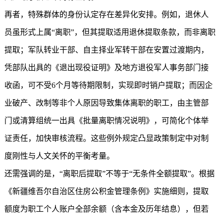
再者，特殊群体的身份认定存在差异化安排。例如，退休人
员虽形式上属“离职”，但其提取适用退休提取条款，而非离职
提取；军队转业干部、自主择业军转干部在安置过渡期内，
凭部队出具的《退出现役证明》及地方退役军人事务部门接
收函，可不受6个月等待期限制，实现即时销户提取；而因企
业破产、改制等非个人原因导致集体离职的职工，由主管部
门或清算组统一出具《批量离职情况说明》，可简化个体举
证责任，加快审核流程。这些例外规定凸显政策制定中对制
度刚性与人文关怀的平衡考量。
还需强调的是，“离职后提取”不等于“无条件全额提取”。根据
《新疆维吾尔自治区住房公积金管理条例》实施细则，提取
额度为职工个人账户全部余额（含本金及历年结息），但若