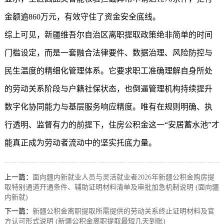
金额逾860万元，有效守住了资金安全底线。
综上可见，新疆维吾尔自治区离职提取政策绝非简单的时间
门槛设定，而是一套融合法律要件、数据治理、风险防控与
民生温度的精细化管理体系。它要求职工准确理解自身所处
的劳动关系阶段与户籍社保状态，也倒逼管理机构持续提升
数字化协同能力与基层服务响应精度。唯有在规则明确、执
行透明、监督有力的前提下，住房公积金这一“安居蓄水池”才
能真正成为劳动者流动中的坚实托底力量。
上一篇：
面向疆内新就业人员与灵活就业者2026年新疆公积金购房提
取特别通道开通条件、辅助证明材料清单及审批加急机制说明 (面向疆
内新就)
下一篇：
新疆公积金离职提取所需提供的劳动关系终止证明材料及官
方认可形式说明 (新疆公积金离职提取最短几天到账)