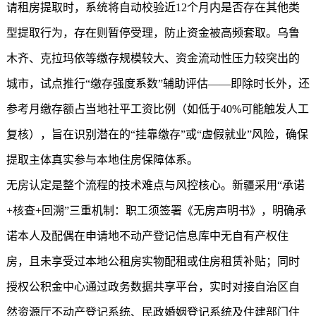
请租房提取时，系统将自动校验近12个月内是否存在其他类
型提取行为，存在则暂停受理，防止资金被高频套取。乌鲁
木齐、克拉玛依等缴存规模较大、资金流动性压力较突出的
城市，试点推行“缴存强度系数”辅助评估——即除时长外，还
参考月缴存额占当地社平工资比例（如低于40%可能触发人工
复核），旨在识别潜在的“挂靠缴存”或“虚假就业”风险，确保
提取主体真实参与本地住房保障体系。
无房认定是整个流程的技术难点与风控核心。新疆采用“承诺
+核查+回溯”三重机制：职工须签署《无房声明书》，明确承
诺本人及配偶在申请地不动产登记信息库中无自有产权住
房，且未享受过本地公租房实物配租或住房租赁补贴；同时
授权公积金中心通过政务数据共享平台，实时对接自治区自
然资源厅不动产登记系统、民政婚姻登记系统及住建部门住