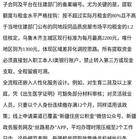
子合同及平台在住建部门的备案编号。尤为关键的是，提取
额度与租金水平严格挂钩：按不超过实际月租金的80%且不高
于当地住建部门公布的同地段同品质房屋市场平均租金的1.2
倍核定，乌鲁木齐主城区现行标准为每月最高2200元，喀什
地区则为1300元，体现区域差异化调控思路。所有提取资金
必须直接划入职工本人I类银行账户，禁止转入第三方或现金
支取，全程留痕可溯。
全流程还嵌入人性化服务设计。例如，对生育二孩及以上家
庭，凭《出生医学证明》可豁免部分材料审核；对灵活就业
人员，只要以个人身份连续缴存满12个月，同样适用该政
策；线上申请渠道已覆盖“
新疆住房公积金
”微信公众号、新疆
政务服务网及“丝路易办”APP，平均办理时限压缩至2个工作
日内。这些细节表明，新疆租房提取政策绝非机械执行条