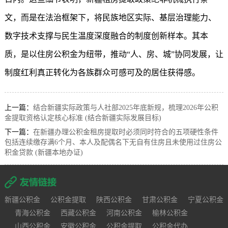
文，而是在法治框架下，将民族地区实际、基层治理能力、
数字技术支撑与民生温度深度融合的制度创新样本。其本
质，是以住房公积金为纽带，推动“人、房、城”协同发展，让
制度红利真正转化为各族群众可感可及的居住获得感。
上一篇：
结合新疆实际政策与人社部2025年底新规，梳理2026年公积
金提取资格认定核心标准 (结合新疆实际发展目标)
下一篇：
在新疆办理公积金租房提取时必须同时符合的五项硬性条件
包括连续缴存满6个月、本人及配偶名下无自有住房且未使用过住房公
积金贷款 (新疆本地办证)
新疆公积金
公积金提取
陕西公积金
甘肃公积金
宁夏公积金
青海公积金
西藏公积金
河南公积金
榆林公积金
山西公积金
安徽公积金
公积金提取
公积金代办