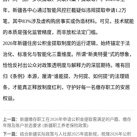
年，新疆各中心通过智能风控拦截疑似违规提取申请1.2万
笔，其中83%涉及虚构购房事实或伪造材料。可见，技术赋能
的本质是强化监管精度，而非放松法定门槛。
2026年
新疆住房公积金
提取制度的运行逻辑，始终锚定于法
治化、标准化与智能化三重维度。所谓“新奥特曼”式的想象，
恰恰反衬出公众对政策透明度与解释力的深层期待。唯有回
归《条例》本源，厘清“谁能提、为何提、如何提”的法理链
条，才能真正释放制度红利，守护好每一名缴存职工的安居
权益。
上一篇：
新疆缴存职工在2026年申请公积金提取需满足的户籍、缴存
年限及账户状态要求 (新疆职工养老保险政策)
下一篇：
结合新疆实际政策与人社部2025年底新规，梳理2026年公积