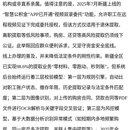
机构或非直系亲属。值得注意的是，2025年7月新疆上线的
“智慧公积金”APP已开通“视频双录委托”功能，允许职工在远
程视频见证下完成委托授权，但该方式仅适用于退休提取、
离职提取等低风险事项，购房、还贷等高风险提取仍须线下
公证。此举既回应群众便利诉求，又坚守资金安全底线。
线上办理的普及，并未降低法定条件的刚性约束。新疆全区
已实现98.6%的提取业务“零材料、零跑动、秒到账”，但系统
后台始终运行着三层校验模型：第一层为规则引擎，自动比
对职工账户状态、缴存年限、历史提取记录与法定条件匹配
度；第二层为图像识别，对上传的购房合同、贷款合同等PDF
文件进行OCR解析与关键字段交叉验证；第三层为风控模
型，基于大数据分析识别异常模式（如短期内多地频繁购
房、同一房产多次提取、关联人集中提取等）。2025年全