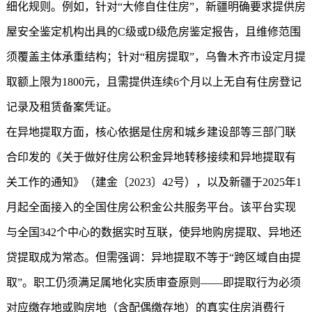
细化规则。例如，针对“大修自住住房”，新疆明确要求提供房
屋安全鉴定机构出具的C级或D级危房鉴定报告，且维修范围
须覆盖主体承重结构；针对“租房提取”，乌鲁木齐市设定月提
取额上限为1800元，且需提供连续6个月以上无自有住房登记
记录及租赁备案凭证。
在异地提取方面，核心依据是住房和城乡建设部等三部门联
合印发的《关于做好住房公积金异地转移接续和异地提取有
关工作的通知》（建金〔2023〕42号），以及新疆于2025年1
月起全面接入的全国住房公积金公共服务平台。该平台实现
与全国342个中心的数据实时互联，使异地购房提取、异地还
贷提取成为常态。但需强调：异地提取不等于“跨区域自由提
取”。职工仍须满足属地化实质审查原则——即提取行为必须
对应缴存地或购房地（含配偶缴存地）的真实住房消费行