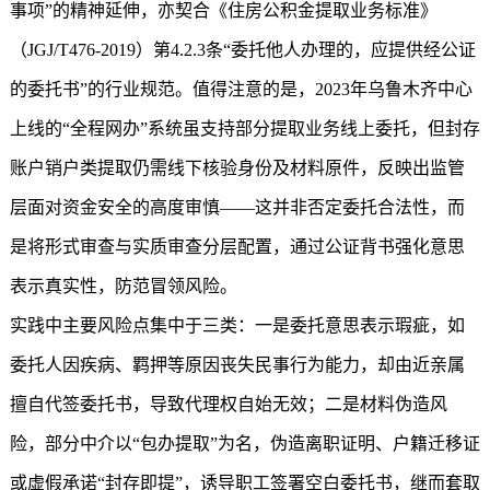
事项”的精神延伸，亦契合《住房公积金提取业务标准》
（JGJ/T476-2019）第4.2.3条“委托他人办理的，应提供经公证
的委托书”的行业规范。值得注意的是，2023年乌鲁木齐中心
上线的“全程网办”系统虽支持部分提取业务线上委托，但封存
账户销户类提取仍需线下核验身份及材料原件，反映出监管
层面对资金安全的高度审慎——这并非否定委托合法性，而
是将形式审查与实质审查分层配置，通过公证背书强化意思
表示真实性，防范冒领风险。
实践中主要风险点集中于三类：一是委托意思表示瑕疵，如
委托人因疾病、羁押等原因丧失民事行为能力，却由近亲属
擅自代签委托书，导致代理权自始无效；二是材料伪造风
险，部分中介以“包办提取”为名，伪造离职证明、户籍迁移证
或虚假承诺“封存即提”，诱导职工签署空白委托书，继而套取