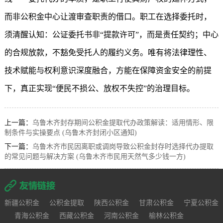
而非公积金中心让渡审查职责的借口。职工在选择委托时，
须清醒认知：公证委托书非“提款许可”，而是责任契约；中心
的合规放款，不豁免受托人的履约义务。唯有将法律理性、
技术赋能与权利意识深度融合，方能在保障资金安全的前提
下，真正实现“便民不损公、放权不失控”的治理目标。
上一篇：
乌鲁木齐封存期间公积金提取代办政策解读：适用情形、限
制条件与实操要点 (乌鲁木齐封闭小区通知)
下一篇：
乌鲁木齐市民因离职或调岗导致公积金封存时选择代办提取
的常见问题与解决方案 (乌鲁木齐市民用天然气多少钱一方)
新疆公积金
公积金提取
陕西公积金
甘肃公积金
宁夏公积金
青海公积金
西藏公积金
河南公积金
榆林公积金