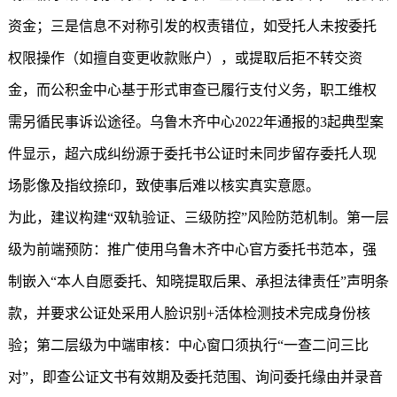
资金；三是信息不对称引发的权责错位，如受托人未按委托
权限操作（如擅自变更收款账户），或提取后拒不转交资
金，而公积金中心基于形式审查已履行支付义务，职工维权
需另循民事诉讼途径。乌鲁木齐中心2022年通报的3起典型案
件显示，超六成纠纷源于委托书公证时未同步留存委托人现
场影像及指纹捺印，致使事后难以核实真实意愿。
为此，建议构建“双轨验证、三级防控”风险防范机制。第一层
级为前端预防：推广使用乌鲁木齐中心官方委托书范本，强
制嵌入“本人自愿委托、知晓提取后果、承担法律责任”声明条
款，并要求公证处采用人脸识别+活体检测技术完成身份核
验；第二层级为中端审核：中心窗口须执行“一查二问三比
对”，即查公证文书有效期及委托范围、询问委托缘由并录音