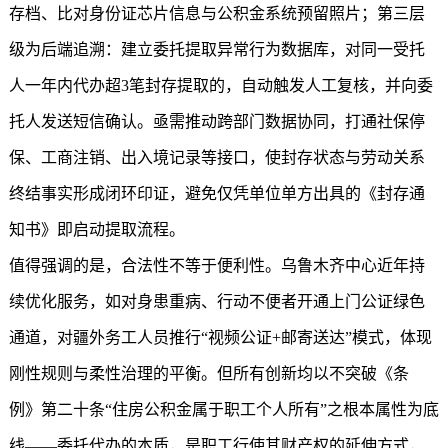
存档、比对身份证芯片信息与公积金系统预留照片；第三层
级为后端追溯：建立委托提取异常行为数据库，对同一受托
人一年内代办超3笔封存提取的，自动触发人工复核，并向委
托人发送短信确认。亟需推动跨部门数据协同，打通社保停
保、工商注销、出入境记录等接口，使封存状态与劳动关系
终结事实形成闭环印证，避免仅凭单位单方出具的《封存通
知书》即启动提取流程。
值得强调的是，合法性不等于便利性。乌鲁木齐中心近年持
续优化服务，如对身患重病、行动不便者开通上门公证绿色
通道，对疆外务工人员推行“视频公证+邮寄送达”模式，体现
刚性规则与柔性治理的平衡。但所有创新均以不突破《条
例》第二十条“住房公积金属于职工个人所有”之根本属性为底
线——委托代办的本质，是职工行使其财产权的延伸方式，