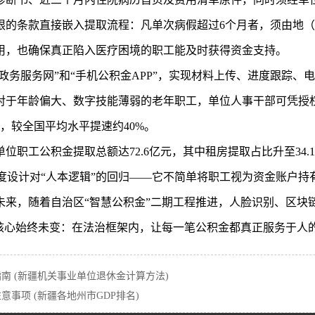
限的条款直接嵌入提取流程：凡单次病假超过6个月者，须由地
用，也确保真正陷入医疗困境的职工能及时获得资金支持。
疆政务服务网”和“手机公积金APP”，实现材料上传、进度跟踪
对于年龄偏大、数字技能薄弱的老年职工，单位人事干部可凭授
，较全国平均水平提速约40%。
位职工公积金提取总额达72.6亿元，其中租房提取占比升至34.
，是制度设计对“人本逻辑”的回归——它不简单将职工视为资金账
未来，随着自治区“智慧公积金”二期工程推进，人脸识别、区块
其核心始终未变：在法治框架内，让每一笔公积金都真正服务于人
 (新疆机关事业单位退休金计算方法)
事项 (新疆各地州市GDP排名)