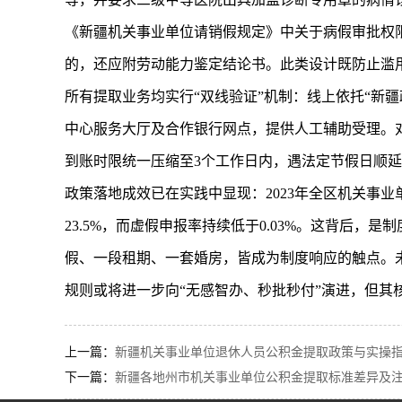
《新疆机关事业单位请销假规定》中关于病假审批权
的，还应附劳动能力鉴定结论书。此类设计既防止滥
所有提取业务均实行“双线验证”机制：线上依托“新
中心服务大厅及合作银行网点，提供人工辅助受理。
到账时限统一压缩至3个工作日内，遇法定节假日顺延
政策落地成效已在实践中显现：2023年全区机关事业单
23.5%，而虚假申报率持续低于0.03%。这背后
假、一段租期、一套婚房，皆成为制度响应的触点。
规则或将进一步向“无感智办、秒批秒付”演进，但
上一篇：
新疆机关事业单位退休人员公积金提取政策与实操指南
下一篇：
新疆各地州市机关事业单位公积金提取标准差异及注意