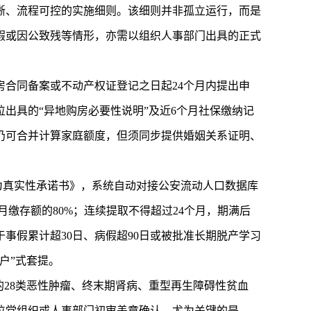
晰、流程可控的实施细则。该细则并非孤立运行，而是
假或因公致残等情形，亦需以组织人事部门出具的正式
合同备案或不动产权证登记之日起24个月内提出申
出具的“异地购房必要性说明”及近6个月社保缴纳记
仍可合并计算家庭额度，但须同步提供婚姻关系证明、
为真实性承诺书》，系统自动对接公安流动人口数据库
缴存额的80%；连续提取不得超过24个月，期满后
事假累计超30日、病假超90日或被批准长期脱产学习
户”式套提。
的28类恶性肿瘤、终末期肾病、重型再生障碍性贫血
位党组织或人事部门初审盖章确认。尤为关键的是，