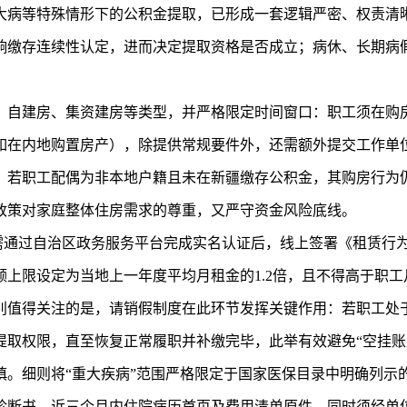
大病等特殊情形下的公积金提取，已形成一套逻辑严密、权责清
响缴存连续性认定，进而决定提取资格是否成立；病休、长期病
。
、自建房、集资建房等类型，并严格限定时间窗口：职工须在购房
在内地购置房产），除提供常规要件外，还需额外提交工作单位
。若职工配偶为非本地户籍且未在新疆缴存公积金，其购房行为
政策对家庭整体住房需求的尊重，又严守资金风险底线。
工需通过自治区政务服务平台完成实名认证后，线上签署《租赁行
上限设定为当地上一年度平均月租金的1.2倍，且不得高于职工月
值得关注的是，请销假制度在此环节发挥关键作用：若职工处于
提取权限，直至恢复正常履职并补缴完毕，此举有效避免“空挂账
。细则将“重大疾病”范围严格限定于国家医保目录中明确列示
诊断书、近三个月内住院病历首页及费用清单原件，同时须经单