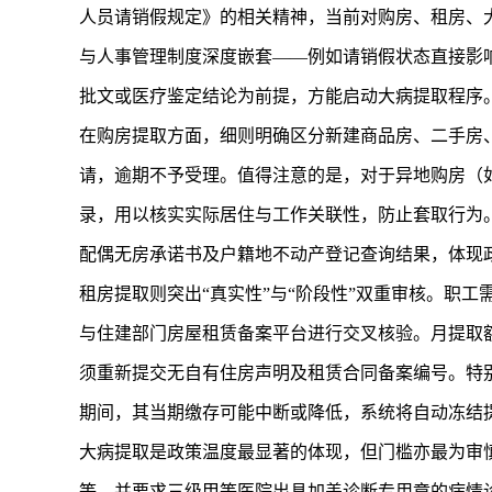
人员请销假规定》的相关精神，当前对购房、租房、
与人事管理制度深度嵌套——例如请销假状态直接影
批文或医疗鉴定结论为前提，方能启动大病提取程序
在购房提取方面，细则明确区分新建商品房、二手房
请，逾期不予受理。值得注意的是，对于异地购房（如
录，用以核实实际居住与工作关联性，防止套取行为
配偶无房承诺书及户籍地不动产登记查询结果，体现
租房提取则突出“真实性”与“阶段性”双重审核。职
与住建部门房屋租赁备案平台进行交叉核验。月提取额
须重新提交无自有住房声明及租赁合同备案编号。特别
期间，其当期缴存可能中断或降低，系统将自动冻结
大病提取是政策温度最显著的体现，但门槛亦最为审慎
等，并要求三级甲等医院出具加盖诊断专用章的病情