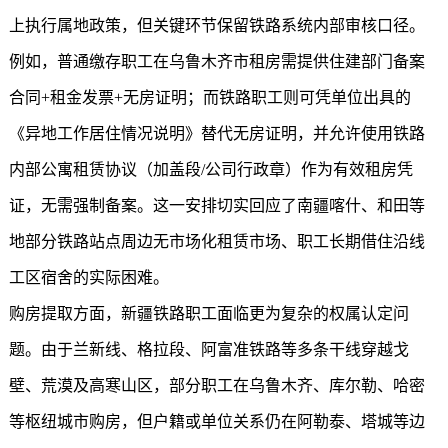
上执行属地政策，但关键环节保留铁路系统内部审核口径。
例如，普通缴存职工在乌鲁木齐市租房需提供住建部门备案
合同+租金发票+无房证明；而铁路职工则可凭单位出具的
《异地工作居住情况说明》替代无房证明，并允许使用铁路
内部公寓租赁协议（加盖段/公司行政章）作为有效租房凭
证，无需强制备案。这一安排切实回应了南疆喀什、和田等
地部分铁路站点周边无市场化租赁市场、职工长期借住沿线
工区宿舍的实际困难。
购房提取方面，新疆铁路职工面临更为复杂的权属认定问
题。由于兰新线、格拉段、阿富准铁路等多条干线穿越戈
壁、荒漠及高寒山区，部分职工在乌鲁木齐、库尔勒、哈密
等枢纽城市购房，但户籍或单位关系仍在阿勒泰、塔城等边