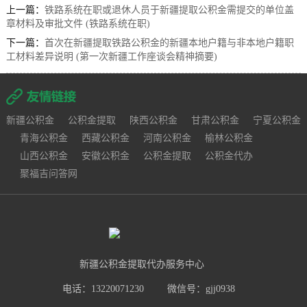
上一篇：
铁路系统在职或退休人员于新疆提取公积金需提交的单位盖
章材料及审批文件 (铁路系统在职)
下一篇：
首次在新疆提取铁路公积金的新疆本地户籍与非本地户籍职
工材料差异说明 (第一次新疆工作座谈会精神摘要)
新疆公积金
公积金提取
陕西公积金
甘肃公积金
宁夏公积金
青海公积金
西藏公积金
河南公积金
榆林公积金
山西公积金
安徽公积金
公积金提取
公积金代办
聚福吉问答网
新疆公积金提取代办服务中心
电话：13220071230
微信号：gjj0938