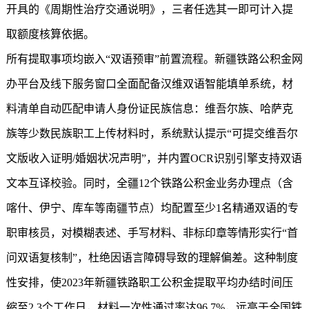
开具的《周期性治疗交通说明》，三者任选其一即可计入提
取额度核算依据。
所有提取事项均嵌入“双语预审”前置流程。新疆铁路公积金网
办平台及线下服务窗口全面配备汉维双语智能填单系统，材
料清单自动匹配申请人身份证民族信息：维吾尔族、哈萨克
族等少数民族职工上传材料时，系统默认提示“可提交维吾尔
文版收入证明/婚姻状况声明”，并内置OCR识别引擎支持双语
文本互译校验。同时，全疆12个铁路公积金业务办理点（含
喀什、伊宁、库车等南疆节点）均配置至少1名精通双语的专
职审核员，对模糊表述、手写材料、非标印章等情形实行“首
问双语复核制”，杜绝因语言障碍导致的理解偏差。这种制度
性安排，使2023年新疆铁路职工公积金提取平均办结时间压
缩至2.3个工作日，材料一次性通过率达96.7%，远高于全国铁