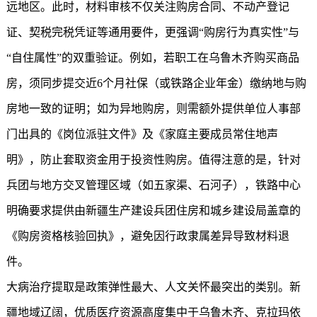
远地区。此时，材料审核不仅关注购房合同、不动产登记
证、契税完税凭证等通用要件，更强调“购房行为真实性”与
“自住属性”的双重验证。例如，若职工在乌鲁木齐购买商品
房，须同步提交近6个月社保（或铁路企业年金）缴纳地与购
房地一致的证明；如为异地购房，则需额外提供单位人事部
门出具的《岗位派驻文件》及《家庭主要成员常住地声
明》，防止套取资金用于投资性购房。值得注意的是，针对
兵团与地方交叉管理区域（如五家渠、石河子），铁路中心
明确要求提供由新疆生产建设兵团住房和城乡建设局盖章的
《购房资格核验回执》，避免因行政隶属差异导致材料退
件。
大病治疗提取是政策弹性最大、人文关怀最突出的类别。新
疆地域辽阔，优质医疗资源高度集中于乌鲁木齐、克拉玛依