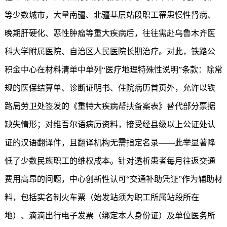
等少数城市，大量南疆、北疆基层站段职工罹患慢性肾病、
晚期肝硬化、恶性肿瘤等重大疾病后，往往需赴乌鲁木齐医
科大学附属医院、自治区人民医院长期治疗。对此，铁路公
积金中心在材料清单中单列“医疗地理特殊性说明”条款：除常
规的医保结算单、诊断证明书、住院病历首页外，允许以铁
路局劳卫处签发的《重特大疾病帮扶备案表》替代部分票据
缺失情形；对维吾尔语病历资料，接受经县级以上公证处认
证的汉语翻译件，且翻译机构无需指定名录——此举显著降
低了少数民族职工的维权成本。针对透析患者每月往返交通
费用高昂的问题，中心创新性认可“交通补助凭证”作为辅助材
料，包括实名制火车票（始发站须为职工所属站段所在
地）、滴滴出行电子发票（绑定本人身份证）及单位医务所