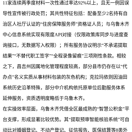
11家连续两季度材料一次性通过率达92%以上，且无一例因误
导性宣传被行政处罚；其共性特征包括：配备至少2名持有自
治区人社厅认证的“住房保障服务师”资格证人员；与乌鲁木齐
中心信息系统实现有限度API对接（仅限政策库同步与进度查
询接口，无数据写入权限）；所有服务协议明示“不承诺提取
结果”“不替代职工签字”“全程录像留痕”三项刚性条款。相较
之下，昌吉州因属地化管理程度较高，部分县市仍存在以“代
办点”名义实质从事材料包装的灰色机构；克拉玛依则因油田
系统历史沿革特殊，部分中介机构依托原单位后勤服务体系
延伸服务，资质透明度略低于乌鲁木齐。
在实操效率层面，乌鲁木齐凭借全区最成熟的“智慧公积金”平
台支撑，形成显著比较优势。其“提取预审智能核验系统”可自
动比对婚姻登记、不动产登记、征信报告、医保结算等8类外