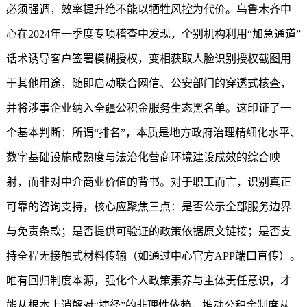
必须强调，效率提升绝不能以牺牲风控为代价。乌鲁木齐中
心在2024年一季度专项稽查中发现，个别机构利用“加急通道”
话术诱导客户签署模糊授权，变相获取人脸识别授权截图用
于其他用途，随即启动联合网信、公安部门的穿透式核查，
并将涉事企业纳入全疆公积金服务生态黑名单。这印证了一
个基本判断：所谓“排名”，本质是地方政府治理精细化水平、
数字基础设施成熟度与法治化营商环境建设成效的综合映
射，而非对中介商业价值的背书。对于职工而言，识别真正
可靠的咨询支持，核心应聚焦三点：是否公示全部服务边界
与免责条款；是否提供可验证的政策依据原文链接；是否支
持全程无接触式材料传输（如通过中心官方APP端口直传）。
唯有回归制度本源，强化个人政策素养与主体责任意识，才
能从根本上消解对“捷径”的非理性依赖，推动公积金制度从