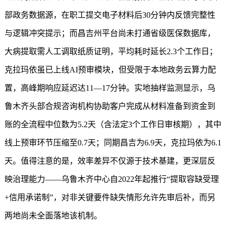
部政务数据源，在职工提交电子材料后30分钟内反馈完整性
与逻辑冲突提示；而昌吉州平台尚未打通省级医保数据库，
大病提取需人工调取纸质证明，平均耗时延长2.3个工作日；
克拉玛依虽已上线AI预审模块，但受限于本地政务云算力配
置，高峰期响应延迟达11—17分钟。实地抽样监测显示，乌
鲁木齐头部合规咨询机构协助客户完成从材料准备到资金到
账的全流程中位数为5.2天（含法定3个工作日审核期），其中
线上预审环节压缩至0.7天；同期昌吉为6.9天，克拉玛依为6.1
天。值得注意的是，效率差异不仅源于技术基建，更深层反
映治理能力——乌鲁木齐中心自2022年起推行“提取容缺受理
+信用承诺制”，对非关键要件缺失情形允许先审后补，而另
两地尚未全面落地该机制。