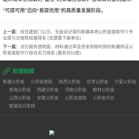
“可提可用”迈向“易提优用”的高质量发展阶段。
上一篇：
经住建部门公示、无投诉记录的新疆本地公积金提取中介专
业度与合规性权威排名 (住建委下属单位)
下一篇：
对比服务透明度、材料通过率及资金到账时效的新疆持证公
积金提取中介综合实力排名 (服务对比图)
新疆公积金
公积金提取
陕西公积金
甘肃公积金
宁夏公积金
青海公积金
西藏公积金
河南公积金
榆林公积金
山西公积金
安徽公积金
公积金提取
公积金代办
聚福吉问答网