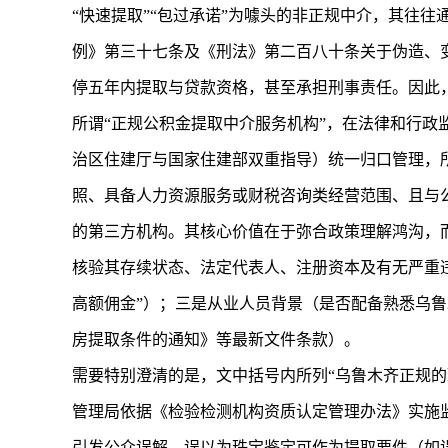
“快速提取”“包过承诺”为噱头的非正规中介，其往
例》第三十七条及《刑法》第二百八十条关于伪造、
停五年内提取与贷款资格，甚至承担刑事责任。因此
所谓“正规公积金提取中介服务机构”，在法律和行
治区住建厅与国家住建部双重指导）统一归口管理，
照、具备人力资源服务或财税咨询类经营范围、且与
的第三方机构。其核心价值在于弥合政策理解鸿沟，
核验其存续状态、法定代表人、注册资本及有无严重违
高额佣金”）；三是从业人员背景（是否配备熟悉乌鲁
房提取条件的通知》等最新文件条款）。
需要特别澄清的是，文中括号内所列“乌鲁木齐正规
管理局依据《检验检测机构资质认定管理办法》实施
引发公众误解，误以为珠宝鉴定可作为提取要件（如误