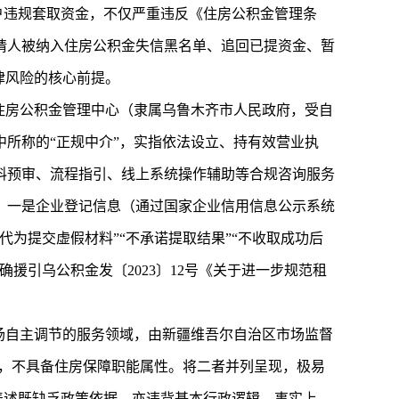
户违规套取资金，不仅严重违反《住房公积金管理条
请人被纳入住房公积金失信黑名单、追回已提资金、暂
律风险的核心前提。
住房公积金管理中心（隶属乌鲁木齐市人民政府，受自
所称的“正规中介”，实指依法设立、持有效营业执
料预审、流程指引、线上系统操作辅助等合规咨询服务
：一是企业登记信息（通过国家企业信用信息公示系统
为提交虚假材料”“不承诺提取结果”“不收取成功后
援引乌公积金发〔2023〕12号《关于进一步规范租
场自主调节的服务领域，由新疆维吾尔自治区市场监督
数，不具备住房保障职能属性。将二者并列呈现，极易
表述既缺乏政策依据，亦违背基本行政逻辑。事实上，