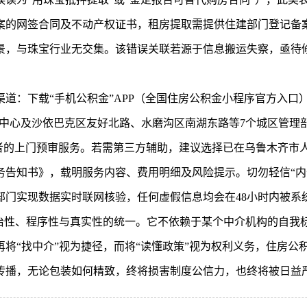
案的网签合同及不动产权证书，租房提取需提供住建部门登记备
景，与珠宝行业无交集。该错误关联若源于信息搬运失察，亟待
。
道：下载“手机公积金”APP（全国住房公积金小程序官方入口
路317号主中心及沙依巴克区友好北路、水磨沟区南湖东路等7个城
动不便者的上门预审服务。若需第三方辅助，建议选择已在乌鲁木齐
告知书》，载明服务内容、费用明细及风险提示。切勿轻信“内部
部门实现数据实时联网核验，任何虚假信息均会在48小时内被系
法治性、程序性与真实性的统一。它不依赖于某个中介机构的自我
将“找中介”视为捷径，而将“读懂政策”视为权利义务，住房公
传播，无论包装如何精致，终将损害制度公信力，也终将被日益