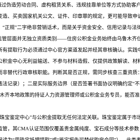
往通过伪造劳动合同、虚构租赁关系、违规挂靠单位等方式协助客
变造、买卖国家机关公文、证件、印章罪的规定，更可能导致申
，“正规”二字绝非营销话术，而是关乎资金安全、信用记录与法
政监管层面并无独立资质类别——住房公积金业务始终由乌鲁木齐
所有提取行为必须通过中心官方渠道发起并经其审核确认。实践中
公积金中心无利益输送、不参与材料造假、仅提供政策解读、材
而非替代行政审核职能。判断其是否正规，需同步核查三重资质
法记录）；二是实际服务边界（是否签署书面协议明确约定“不代
木齐本地政策的持证人力资源管理师或公积金业务专员，能否准确
的珠宝鉴定中心”与公积金提取无任何法定关联。珠宝鉴定属于市
监管，其CMA认证范围仅覆盖贵金属纯度、宝石成分等技术参
读为“用珠宝抵押提取”或“鉴定报告可替代购房合同”），此类