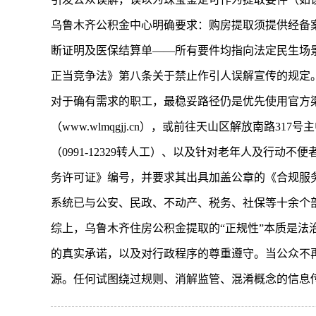
乌鲁木齐公积金中心明确要求：购房提取须提供经备
断证明及医保结算单——所有要件均指向法定民生场
正当竞争法》第八条关于禁止作引人误解宣传的规定
对于确有需求的职工，最稳妥路径仍是优先使用官方渠
（www.wlmqgjj.cn），或前往天山区解放南
（0991-12329转人工）、以及针对老年人及行
务许可证》编号，并要求其出具加盖公章的《合规服务
系统已与公安、民政、不动产、税务、社保等十余个
综上，乌鲁木齐住房公积金提取的“正规性”本质是
的真实承诺，以及对行政程序的尊重遵守。当公众不再
源。任何试图绕过规则、消解监管、混淆概念的信息