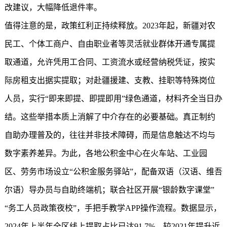
改建议，大幅降低退件率。
值得注意的是，政策红利正持续释放。2023年起，新疆对农
民工、个体工商户、自由职业者等灵活就业群体开通专属提
取通道，允许凭用工合同、工资流水或经营纳税凭证，按实
际房租支出据实提取；对赴疆援建、支教、挂职等特殊岗位
人员，实行“即来即提、即提即用”绿色通道，材料齐全当日办
结。这些举措本质上消解了中介存在的必要基础。真正制约
自助办理普及的，往往并非技术障碍，而是信息触达不均与
数字素养差异。为此，各地公积金中心在火车站、工业园
区、劳务市场设立“公积金服务驿站”，配备双语（汉语、维吾
尔语）导办员与自助终端机；联合社区开展“银龄数字课堂”
“务工人员政策夜校”，手把手教学APP操作流程。数据显示，
2024年上半年全区线上提取占比已达91.7%，较2021年提升近