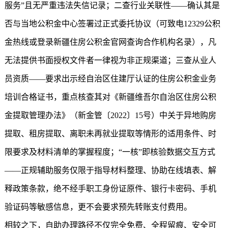
服务”且无严重违法失信记录；二查行业关联性——确认其是
否与当地公积金中心签署过正式委托协议（可致电12329公积
金热线或登录
新疆住房公积金
官网查询合作机构名录），凡
无法提供书面授权文件者一律视为非正规渠道；三查从业人
员资质——要求出示经自治区住建厅认证的住房公积金业务
培训合格证书，重点核查其对《新疆维吾尔自治区住房公积
金提取管理办法》（新金管〔2022〕15号）中关于异地购房
提取、租房提取、离职未再就业提取等情形的适用条件、时
限要求及材料清单的掌握程度；“一核”即核验数据交互方式
——正规辅助服务仅限于指导材料整理、协助在线填表、解
释政策条款，绝不经手职工身份证原件、银行卡密码、手机
验证码等敏感信息，更不会要求预先转账支付费用。
相较之下，自助办理路径不仅完全免费、全程留痕、安全可