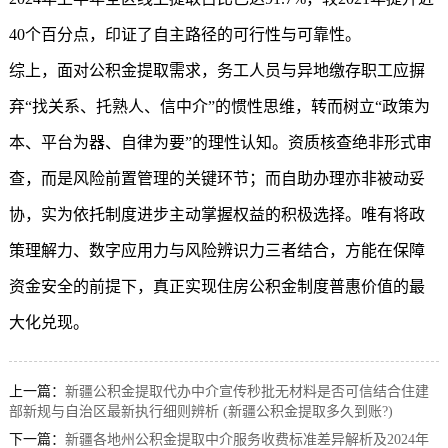
40个百分点，印证了自主路径的可行性与可靠性。
综上，面对公积金提取需求，务工人员与异地缴存职工应摒
弃“找关系、托熟人、信中介”的惯性思维，转而树立“政策为
本、平台为器、自律为要”的理性认知。资质核查绝非形式审
查，而是风险前置管理的关键环节；而自助办理亦非被动妥
协，实为依托制度进步主动掌握权益的积极选择。唯有将政
策理解力、数字应用力与风险辨识力三者结合，方能在保障
资金安全的前提下，真正实现住房公积金制度普惠价值的最
大化兑现。
上一篇：
新疆公积金提取代办中介宣传秒批无材料是否可信结合住建
部新规与自治区最新执行细则辨析 (新疆公积金提取多久到账?)
下一篇：
新疆各地州公积金提取中介服务收费标准差异解析及2024年