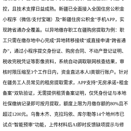
控，且技术支撑日益成熟。新疆已全面接入全国住房公积金
小程序（微信/支付宝端）及“
新疆住房公积金
”手机APP，实
现跨省通办全覆盖。以异地缴存职工在疆购房提取为例：职
工只需在缴存地中心完成“异地转移接续”或直接申请“跨省通
办”，通过小程序提交身份证、购房合同、不动产登记证明、
税收完税凭证等影像资料，系统自动调取联网核查结果，审
核时限压缩至3个工作日内，资金直达本人I类银行账户。针对
在疆务工人员常见的租房提取需求，APP支持“无房承诺+租金
备案”双轨验证，无需提供租赁备案证明，仅凭身份证与本地
社保缴纳记录即可按月提取，额度上限为月缴存额的80%且不
超过1200元。乌鲁木齐、克拉玛依、库尔勒等14个地州市已
试点“智能预审”功能，上传材料后AI即时反馈缺项提示与修