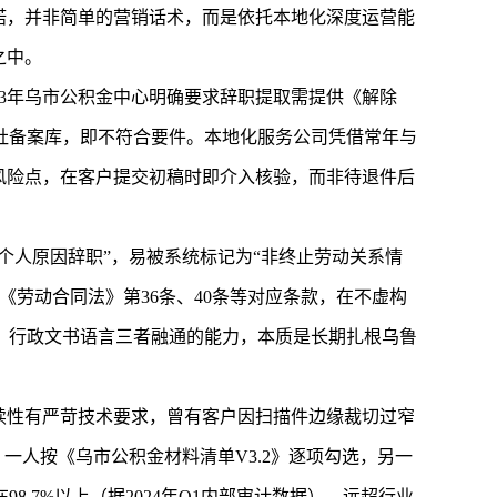
诺，并非简单的营销话术，而是依托本地化深度运营能
之中。
23年乌市公积金中心明确要求辞职提取需提供《解除
社备案库，即不符合要件。本地化服务公司凭借常年与
风险点，在客户提交初稿时即介入核验，而非待退件后
个人原因辞职”，易被系统标记为“非终止劳动关系情
劳动合同法》第36条、40条等对应条款，在不虚构
、行政文书语言三者融通的能力，本质是长期扎根乌鲁
续性有严苛技术要求，曾有客户因扫描件边缘裁切过窄
一人按《乌市公积金材料清单V3.2》逐项勾选，另一
7%以上（据2024年Q1内部审计数据），远超行业