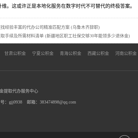
升维。这或许正是本地化服务在数字时代不可替代的终极答案。
找经验丰富的代办公司精准匹配方案 (乌鲁木齐辞职)
手续及所需材料清单 (新疆地区职工社保交够30年能领多少退休金)
甘肃公积金
宁夏公积金
青海公积金
西藏公积金
河南公积金
金提取代办服务中心
：gjj0938
邮箱：383474898@qq.com