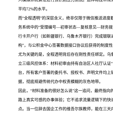
平均72%的水平。
而“全程透明”的深层含义，绝非仅限于微信推送进
务系统中的“受理编号—初审状态—复核意见—财务
行卡开户行（如新疆银行、乌鲁木齐银行）完成银联通
构”，与公积金中心签署数据接口协议后获得的制度
尤为关键的是，全程透明背后存在刚性责任绑定。乌
立三级风控体系：材料初审由持有自治区人社厅认证
台，所有客户签署的委托书、授权书、声明文件均上
据，彻底规避传统代办中权责模糊的灰色地带。
因此，“材料准备的很好怎么说”这一追问，最终指
路上真实可感的办事体验；它不追求流量逻辑下的快
点。当一位辞去国企工作的维吾尔族教师，能在三天