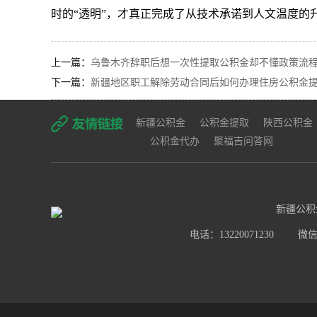
时的“透明”，才真正完成了从技术承诺到人文温度的
上一篇：
乌鲁木齐辞职后想一次性提取公积金却不懂政策流程
下一篇：
新疆地区职工解除劳动合同后如何办理住房公积金提取
新疆公积金
公积金提取
陕西公积金
公积金代办
聚福吉问答网
新疆公积
电话：13220071230
微信号