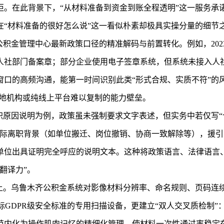
拒。在此背景下，“从材料准备到资金到账全程透明”这一服务承
在“材料准备的很好怎么说”这一看似朴素却极具实操分量的细节
公积金管理中心最新政策口径的精准解码与前置转化。例如，20
人社部门备案章；部分企业使用电子签章系统，但系统未接入人
窗口的高频沟通，能第一时间识别此类“形式合规、实质不符”的
，是异地机构或纯线上平台难以复制的能力壁垒。
职原因说明为例，政策虽未强制要求文字表述，但实务中若仅写“
际离职背景（如单位搬迁、岗位撤销、协商一致解除等），援引《
单位出具证明完全呼应的说明文本。这种将政策语言、法律语言
翻译力”。
计上。乌鲁木齐公积金系统对影像材料分辨率、命名规则、页码连
GDPR级安全标准的专用扫描设备，更建立“双人交叉质检制”：
化为操作肌肉记忆的精细化管理，使材料一次性通过率稳定在98.