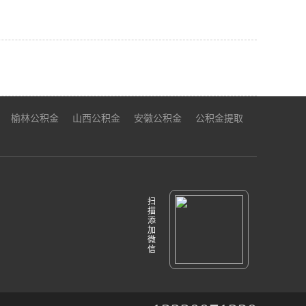
榆林公积金
山西公积金
安徽公积金
公积金提取
扫
描
添
加
微
信