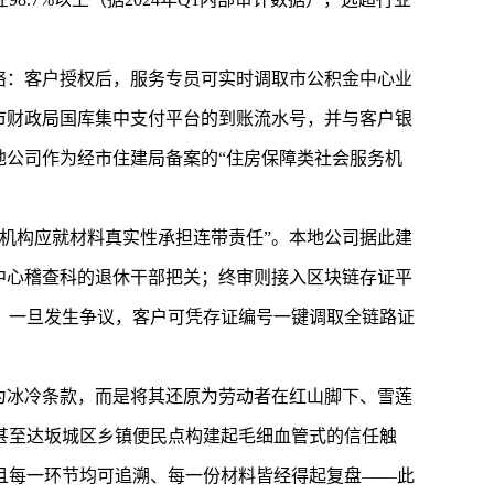
络：客户授权后，服务专员可实时调取市公积金中心业
市财政局国库集中支付平台的到账流水号，并与客户银
地公司作为经市住建局备案的“住房保障类社会服务机
机构应就材料真实性承担连带责任”。本地公司据此建
中心稽查科的退休干部把关；终审则接入区块链存证平
，一旦发生争议，客户可凭存证编号一键调取全链路证
为冰冷条款，而是将其还原为劳动者在红山脚下、雪莲
甚至达坂城区乡镇便民点构建起毛细血管式的信任触
且每一环节均可追溯、每一份材料皆经得起复盘——此