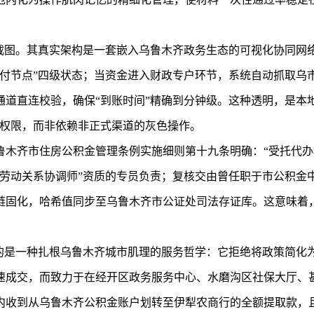
度截图。其真实架构是一套嵌入乌鲁木齐政务生态的可视化协同网
拨付节点”四级状态；当资金进入财政专户环节，系统自动抓取乌
道直连校验，确保“到账时间”精确到分钟级。这种透明，是本
性权限，而非依赖非正式渠道的灰色操作。
鲁木齐市住房公积金管理条例实施细则第十九条明确：“受托代办
“劳动关系协调师”资质的专员负责；复核交由曾任职于市公积金
链固化，哈希值同步至乌鲁木齐市公证处司法存证库。这意味着
向的是一种扎根乌鲁木齐城市肌理的服务哲学：它拒绝将政策简化
速成交，而致力于在经开区政务服务中心、水磨沟区社保大厅、
内收到从乌鲁木齐公积金账户划转至伊犁农商行的全额提取款，